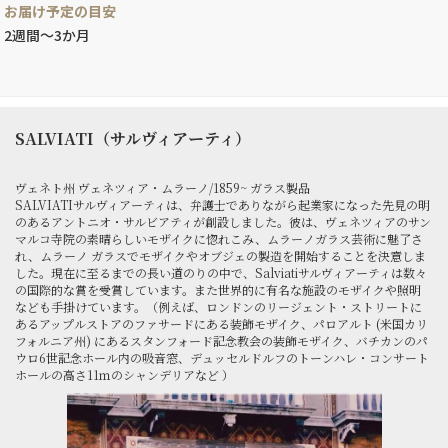
お届け予定の目安
2週間～3か月
SALVIATI（サルヴィアーティ）
ヴェネト州 ヴェネツィア・ムラーノ/1859~ ガラス製品
SALVIATIサルヴィアーティは、弁護士でありながら起業家になった先見の明
のあるアントニオ・サルビアティが創設しました。彼は、ヴェネツィアのサン
マルコ寺院の素晴らしいモザイクに惚れこみ、ムラーノガラス芸術に魅了さ
れ、ムラーノ ガラスでモザイクやオブジェの製造を開始することを決意しま
した。現在に至るまでの長い道のりの中で、Salviatiサルヴィアーティは数々
の国際的な賞を受賞しています。また世界的に有名な施設のモザイクや照明
なども手掛けています。（例えば、ロンドンのリージェント・ストリートに
あるアップルストアのファサードにある装飾モザイク、パロアルト (米国カリ
フォルニア州) にあるスタンフォード記念教会の装飾モザイク、バチカンのパ
ウロ6世記念ホール内の吸音窓、デュッセルドルフのトーンハレ・コンサート
ホールの高さ11ｍのシャンデリアなど ）