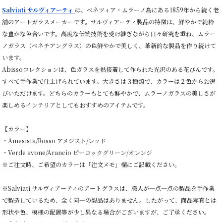
Salviati サルヴィアーティ
は、ベネツィア・ムラーノ島にある1859年から続く老
舗のアートガラスメーカーです。サルヴィアーティ製品の特徴は、鮮やかで純粋
な豊かな色合いです。高度な伝統技術を受け継ぎながら日々研究を重ね、ムラー
ノガラス（ベネチアングラス）の色鮮やかで美しく、革新的な製品を作り続けて
います。
Abissoコレクションは、色ガラスを熱接着して作られた光沢のある花びんです。
すべて手作業で仕上げられています。大きさは３種類で、カラーは２色からお選
びいただけます。どちらのカラーもとても鮮やかで、ムラーノガラスの美しさが
楽しめるインテリアとしてもおすすめのアイテムです。
【カラー】
・Amesista/Rosso アメジスト/レッド
・Verde avone/Arancio ピーコックグリーン/オレンジ
※ご注文時、ご希望のカラーは「注文メモ」欄にご記載ください。
※Salviati サルヴィアーティのアートグラスは、職人が一点一点の製品を手作業
で製造しているため、全く同一の製品はありません。したがって、商品写真とは
形状や色、模様の配置等が少し異なる場合がございますが、ご了承ください。