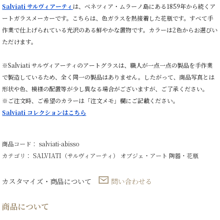
Salviati サルヴィアーティ
は、ベネツィア・ムラーノ島にある1859年から続くア
ートガラスメーカーです。こちらは、色ガラスを熱接着した花瓶です。すべて手
作業で仕上げられている光沢のある鮮やかな置物です。カラーは2色からお選びい
ただけます。
※Salviati サルヴィアーティのアートグラスは、職人が一点一点の製品を手作業
で製造しているため、全く同一の製品はありません。したがって、商品写真とは
形状や色、模様の配置等が少し異なる場合がございますが、ご了承ください。
※ご注文時、ご希望のカラーは「注文メモ」欄にご記載ください。
Salviati コレクションはこちら
商品コード： salviati-abisso
カテゴリ：
SALVIATI（サルヴィアーティ）
オブジェ・アート
陶器・花瓶
カスタマイズ・商品について
問い合わせる
商品について