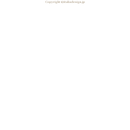
Copyright ©italiadesign.jp