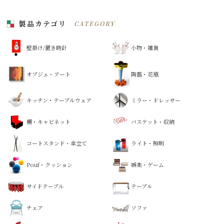
製品カテゴリ
CATEGORY
壁掛け/置き時計
小物・雑貨
オブジェ・アート
陶器・花瓶
キッチン・テーブルウェア
ミラー・ドレッサー
棚・キャビネット
バスケット・収納
コートスタンド・傘立て
ライト・照明
Pouf・クッション
娯楽・ゲーム
サイドテーブル
テーブル
チェア
ソファ