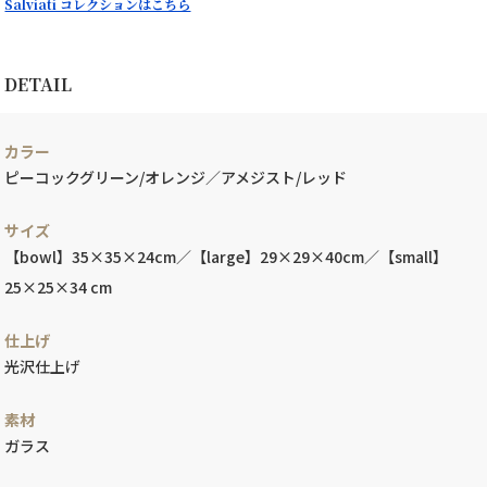
Salviati コレクションはこちら
DETAIL
カラー
ピーコックグリーン/オレンジ／アメジスト/レッド
サイズ
【bowl】35×35×24cm／【large】29×29×40cm／【small】
25×25×34 cm
仕上げ
光沢仕上げ
素材
ガラス