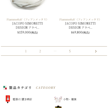
FiammettaV（フィアンメッタ V）
FiammettaV（フィアンメッタ V）
JACOPO SIMONETTI
JACOPO SIMONETTI
DESIGN アラベ...
DESIGN アラベ...
¥159,000
¥69,800
(税込)
(税込)
投
1
2
…
5
稿
ナ
ビ
ゲ
ー
製品カテゴリ
CATEGORY
シ
ョ
壁掛け/置き時計
小物・雑貨
ン