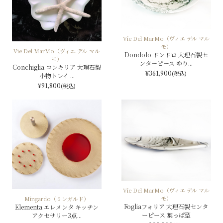
Vie Del MarMo（ヴィエ デル マル
モ）
Vie Del MarMo（ヴィエ デル マル
Dondolo ドンドロ 大理石製セ
モ）
ンターピース ゆり...
Conchiglia コンキリア 大理石製
¥361,900
(税込)
小物トレイ ...
¥91,800
(税込)
Vie Del MarMo（ヴィエ デル マル
モ）
Mingardo（ミンガルド）
Fogliaフォリア 大理石製センタ
Elementa エレメンタ キッチン
ーピース 葉っぱ型
アクセサリー3点...