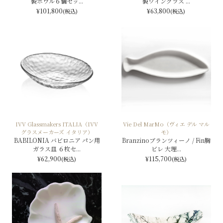
製ボウル６個セッ...
製ワイングラス ...
¥101,800
¥63,800
(税込)
(税込)
IVV Glassmakers ITALIA（IVV
Vie Del MarMo（ヴィエ デル マル
グラスメーカーズ イタリア）
モ）
BABILONIA バビロニア パン用
Branzinoブランツィーノ / Fin胸
ガラス皿 ６枚セ...
ビレ 大理...
¥62,900
¥115,700
(税込)
(税込)