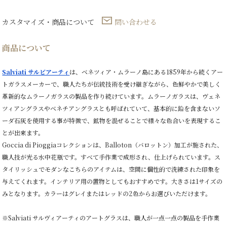
カスタマイズ・商品について
問い合わせる
商品について
Salviati サルビアーティ
は、ベネツィア・ムラーノ島にある1859年から続くアー
トガラスメーカーで、職人たちが伝統技術を受け継ぎながら、色鮮やかで美しく
革新的なムラーノガラスの製品を作り続けています。ムラーノガラスは、ヴェネ
ツィアングラスやベネチアングラスとも呼ばれていて、基本的に鉛を含まないソ
ーダ石灰を使用する事が特徴で、鉱物を混ぜることで様々な色合いを表現するこ
とが出来ます。
Goccia di Pioggiaコレクションは、Balloton（バロットン）加工が施された、
職人技が光る水中花瓶です。すべて手作業で成形され、仕上げられています。ス
タイリッシュでモダンなこちらのアイテムは、空間に個性的で洗練された印象を
与えてくれます。インテリア用の置物としてもおすすめです。大きさは1サイズの
みとなります。カラーはグレイまたはレッドの2色からお選びいただけます。
※Salviati サルヴィアーティのアートグラスは、職人が一点一点の製品を手作業