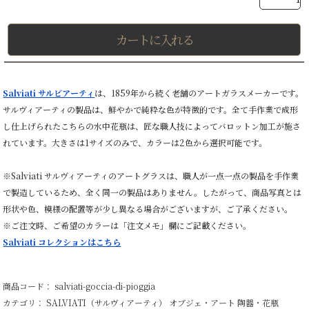
カートに入れる
Salviati サルビアーティ
は、1859年から続く老舗のアートガラスメーカーです。
サルヴィアーティの製品は、鮮やかで純粋な色が特徴的です。全て手作業で成形
し仕上げられたこちらの水中花瓶は、匠な職人技によってバロットン加工が施さ
れています。大きさは1サイズのみで、カラーは2色から選択可能です。
※Salviati サルヴィアーティのアートグラスは、職人が一点一点の製品を手作業
で製造しているため、全く同一の製品はありません。したがって、商品写真とは
形状や色、模様の配置等が少し異なる場合がございますが、ご了承ください。
※ご注文時、ご希望のカラーは「注文メモ」欄にご記載ください。
Salviati コレクションはこちら
商品コード： salviati-goccia-di-pioggia
カテゴリ：
SALVIATI（サルヴィアーティ）
オブジェ・アート
陶器・花瓶