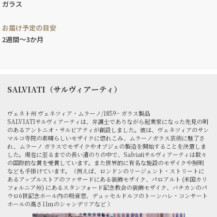
ガラス
お届け予定の目安
2週間～3か月
SALVIATI（サルヴィアーティ）
ヴェネト州 ヴェネツィア・ムラーノ/1859~ ガラス製品
SALVIATIサルヴィアーティは、弁護士でありながら起業家になった先見の明
のあるアントニオ・サルビアティが創設しました。彼は、ヴェネツィアのサン
マルコ寺院の素晴らしいモザイクに惚れこみ、ムラーノガラス芸術に魅了さ
れ、ムラーノ ガラスでモザイクやオブジェの製造を開始することを決意しま
した。現在に至るまでの長い道のりの中で、Salviatiサルヴィアーティは数々
の国際的な賞を受賞しています。また世界的に有名な施設のモザイクや照明
なども手掛けています。（例えば、ロンドンのリージェント・ストリートに
あるアップルストアのファサードにある装飾モザイク、パロアルト (米国カリ
フォルニア州) にあるスタンフォード記念教会の装飾モザイク、バチカンのパ
ウロ6世記念ホール内の吸音窓、デュッセルドルフのトーンハレ・コンサート
ホールの高さ11ｍのシャンデリアなど ）