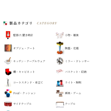
製品カテゴリ
CATEGORY
壁掛け/置き時計
小物・雑貨
オブジェ・アート
陶器・花瓶
キッチン・テーブルウェア
ミラー・ドレッサー
棚・キャビネット
バスケット・収納
コートスタンド・傘立て
ライト・照明
Pouf・クッション
娯楽・ゲーム
サイドテーブル
テーブル