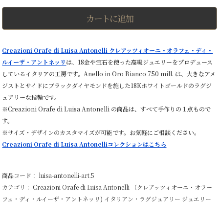
イ
ト
カートに追加
ゴ
ー
ル
ド
Creazioni Orafe di Luisa Antonelli クレアッツィオーニ・オラフェ・ディ・
リ
ルイーザ・アントネッリ
は、18金や宝石を使った高級ジュエリーをプロデュース
ン
グ
しているイタリアの工房です。Anello in Oro Bianco 750 mill. は、大きなアメ
ア
ジストとサイドにブラックダイヤモンドを施した18Kホワイトゴールドのラグジ
メ
ジ
ュアリーな指輪です。
ス
※Creazioni Orafe di Luisa Antonelli の商品は、すべて手作りの１点もので
ト
す。
×
ブ
※サイズ・デザインのカスタマイズが可能です。お気軽にご相談ください。
ラ
Creazioni Orafe di Luisa Antonelliコレクションはこちら
ッ
ク
ダ
イ
商品コード： luisa-antonelli-art.5
ヤ
カテゴリ：
Creazioni Orafe di Luisa Antonelli （クレアッツィオーニ・オラー
パ
ヴ
フェ・ディ・ルイーザ・アントネッリ)
イタリアン・ラグジュアリー
ジュエリー
ェ
【一