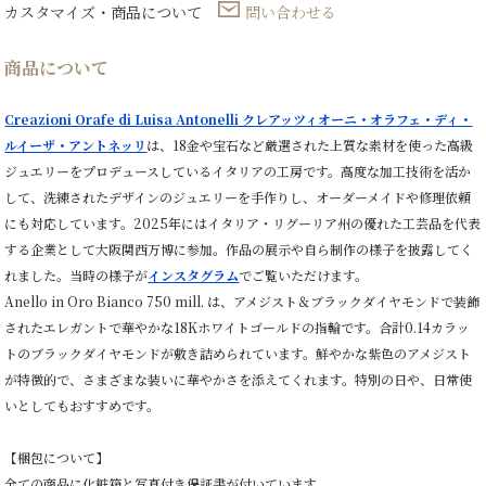
点
カスタマイズ・商品について
問い合わせる
物】
個
商品について
Creazioni Orafe di Luisa Antonelli クレアッツィオーニ・オラフェ・ディ・
ルイーザ・アントネッリ
は、18金や宝石など厳選された上質な素材を使った高級
ジュエリーをプロデュースしているイタリアの工房です。高度な加工技術を活か
して、洗練されたデザインのジュエリーを手作りし、オーダーメイドや修理依頼
にも対応しています。2025年にはイタリア・リグーリア州の優れた工芸品を代表
する企業として大阪関西万博に参加。作品の展示や自ら制作の様子を披露してく
れました。当時の様子が
インスタグラム
でご覧いただけます。
Anello in Oro Bianco 750 mill. は、アメジスト＆ブラックダイヤモンドで装飾
されたエレガントで華やかな18Kホワイトゴールドの指輪です。合計0.14カラッ
トのブラックダイヤモンドが敷き詰められています。鮮やかな紫色のアメジスト
が特徴的で、さまざまな装いに華やかさを添えてくれます。特別の日や、日常使
いとしてもおすすめです。
【梱包について】
全ての商品に化粧箱と写真付き保証書が付いています。