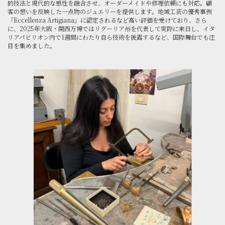
的技法と現代的な感性を融合させ、オーダーメイドや修理依頼にも対応。顧
客の想いを反映した一点物のジュエリーを提供します。地域工芸の優秀事例
「Eccellenza Artigiana」に認定されるなど高い評価を受けており、さら
に、2025年大阪・関西万博ではリグーリア州を代表して実際に来日し、イタ
リアパビリオン内で1週間にわたり自ら技術を披露するなど、国際舞台でも注
目を集めました。