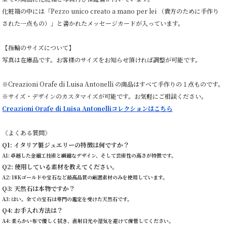
化粧箱の中には「Pezzo unico creato a mano per lei （貴方のために手作り
された一点もの）」と書かれたメッセージカードが入っています。
【指輪のサイズについて】
写真は在庫品です。お客様のサイズをお知らせ頂ければ調整が可能です。
※Creazioni Orafe di Luisa Antonelli の商品はすべて手作りの１点ものです。
※サイズ・デザインのカスタマイズが可能です。お気軽にご相談ください。
Creazioni Orafe di Luisa Antonelliコレクションはこちら
《よくある質問》
Q1: イタリア製ジュエリーの特徴は何ですか？
A1: 卓越した金細工技術と繊細なデザイン、そして芸術性の高さが特徴です。
Q2: 使用している素材を教えてください。
A2: 18Kゴールドや宝石など最高品質の厳選素材のみを使用しています。
Q3: 天然石は本物ですか？
A3: はい。全ての宝石は専門の鑑定を受けた天然石です。
Q4: お手入れ方法は？
A4: 柔らかい布で優しく拭き、直射日光や湿気を避けて保管してください。