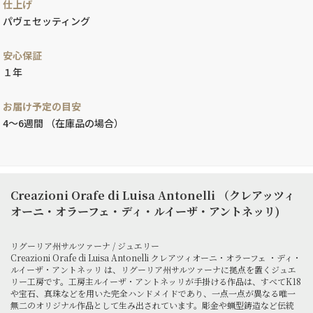
仕上げ
パヴェセッティング
安心保証
１年
お届け予定の目安
4～6週間 （在庫品の場合）
Creazioni Orafe di Luisa Antonelli （クレアッツィ
オーニ・オラーフェ・ディ・ルイーザ・アントネッリ)
リグーリア州サルツァーナ / ジュエリー
Creazioni Orafe di Luisa Antonelli クレアツィオーニ・オラーフェ ・ディ・
ルイーザ・アントネッリ は、リグーリア州サルツァーナに拠点を置くジュエ
リー工房です。工房主ルイーザ・アントネッリが手掛ける作品は、すべてK18
や宝石、真珠などを用いた完全ハンドメイドであり、一点一点が異なる唯一
無二のオリジナル作品として生み出されています。彫金や蝋型鋳造など伝統