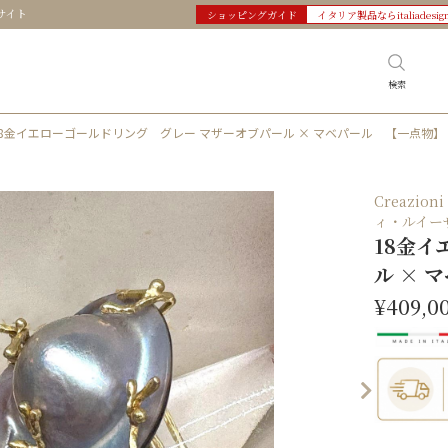
サイト
ショッピングガイド
イタリア製品ならitaliadesig
検索
18金イエローゴールドリング グレー マザーオブパール × マベパール 【一点物】
Creazio
ィ・ルイー
18金
ル × 
¥409,0