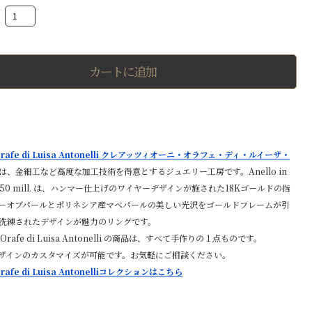
18
金
イ
エ
ロ
ー
カートに追加
ゴ
ー
ル
ド
リ
ン
グ
i Orafe di Luisa Antonelli クレアッツィオーニ・オラフェ・ディ・ルイーザ・
グ
レ
は、金細工など高度な加工技術を得意とするジュエリー工房です。Anello in
ー
llo 750 mill. は、ハンマー仕上げのワイヤーデザインが施された18Kゴールドの指
マ
ーオブパールとポリネシア産マベパールの美しい光沢をゴールドフレームが引
ザ
ー
洗練されたデザインが魅力のリングです。
オ
i Orafe di Luisa Antonelli の商品は、すべて手作りの１点ものです。
ブ
パ
ザインのカスタマイズが可能です。お気軽にご相談ください。
ー
 Orafe di Luisa Antonelliコレクションはこちら
ル
×
マ
ベ