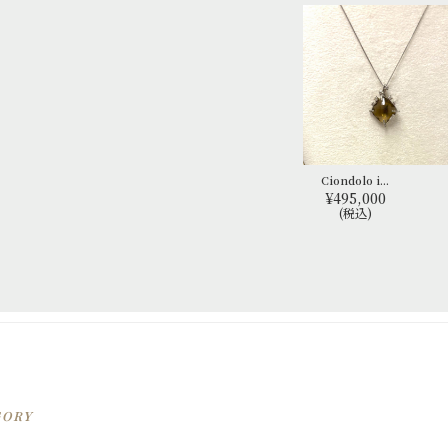
Ciondolo i...
¥495,000
(税込)
GORY