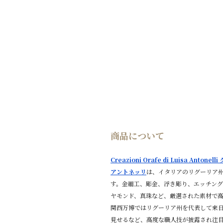
商品について
Creazioni Orafe di Luisa A
アントネッリ
は、イタリアのリグーリア
す。金細工、彫金、浮き彫り、エッチング
ヤモンド、真珠など、厳選された素材で高
関西万博ではリグーリア州を代表して来
見せるなど、高度な職人技が披露され注