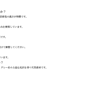
すか？
て芸術性の高さが特徴です。
。
材のみを使用しています。
石です。
避けて保管してください。
ています。
か？
で、グレー系の上品な光沢を持つ天然素材です。