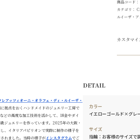
商品コード： lui
カテゴリ：
C
ルイーザ・ア
カスタマイ
DETAIL
ntonelli クレアッツィオーニ・オラフェ・ディ・ルイーザ・
カラー
州に拠点をおくハンドメイドのジュエリー工房で
イエローゴールド×グレ
などの高度な加工技術を活かして、18金やダイ
級ジュエリーを作っています。2025年の大阪・
サイズ
日し、イタリアパピリオンで実際に制作の様子を
指輪：お客様のサイズで
目されました。当時の様子が
インスタグラム
でご