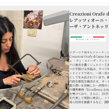
Creazioni Orafe 
レアッツィオーニ・
ーザ・アントネッリ
リグーリア州サルツァーナ / 
Creazioni Orafe di Lui
ェ ・ディ・ルイーザ・アント
ナに拠点を置くジュエリー工
リが手掛ける作品は、すべてK
ンドメイドであり、一点一点
として生み出されています。
代的な感性を融合させ、オー
客の想いを反映した一点物の
の優秀事例「Eccellenza A
を受けており、さらに、202
を代表して実際に来日し、イ
自ら技術を披露するなど、国