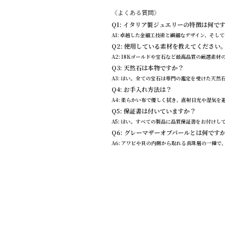
《よくある質問》
Q1: イタリア製ジュエリーの特徴は何で
A1: 卓越した金細工技術と繊細なデザイン、そし
Q2: 使用している素材を教えてください
A2: 18Kゴールドや宝石など最高品質の厳選素
Q3: 天然石は本物ですか？
A3: はい。全ての宝石は専門の鑑定を受けた天然
Q4: お手入れ方法は？
A4: 柔らかい布で優しく拭き、直射日光や湿気を
Q5: 保証書は付いていますか？
A5: はい。すべての製品に品質保証書をお付けし
Q6: グレーマザーオブパールとは何です
A6: アワビや貝の内側から取れる真珠層の一種