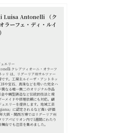
di Luisa Antonelli （ク
オラーフェ・ディ・ルイ
)
ジュエリー
sa Antonelli クレアツィオーニ・オラーフ
ネッリ は、リグーリア州サルツァー
房です。工房主ルイーザ・アントネッ
18や宝石、真珠などを用いた完全ハ
が異なる唯一無二のオリジナル作品
彫金や蝋型鋳造など伝統的技法と現
ダーメイドや修理依頼にも対応。顧
ジュエリーを提供します。地域工芸
rtigiana」に認定されるなど高い評価
5年大阪・関西万博ではリグーリア州
タリアパビリオン内で1週間にわたり
際舞台でも注目を集めました。