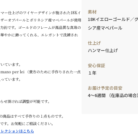
素材
ill. は、ハンマー仕上げのワイヤーデザインが施された18Kイ
18Kイエローゴールド／
マザーオブパールとポリネシア産マベパールが使用
魅力的です。ゴールドのフレームが高品質な真珠の
シア産マベパール
を華やかに飾ってくれる、エレガントで洗練され
仕上げ
ハンマー仕上げ
付いています。
安心保証
 a mano per lei （貴方のために手作りされた一点
１年
入っています。
お届け予定の目安
4～6週間 （在庫品の場合
知らせ頂ければ調整が可能です。
ntonelli の商品はすべて手作りの１点ものです。
能です。お気軽にご相談ください。
nelliコレクションはこちら