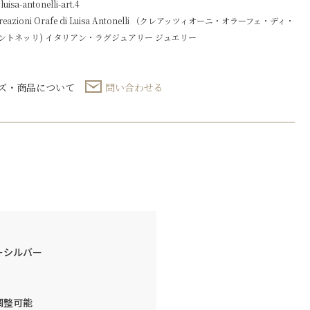
sa-antonelli-art.4
パ
reazioni Orafe di Luisa Antonelli （クレアッツィオーニ・オラーフェ・ディ・
ー
ル
ントネッリ)
イタリアン・ラグジュアリー
ジュエリー
【一
点
物】
個
ズ・商品について
問い合わせる
ーシルバー
調整可能