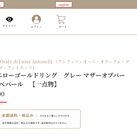
n
english
0
ギャラリー
ログイン
カート
ni Orafe di Luisa Antonelli （クレアッツィオーニ・オラーフェ・デ
ザ・アントネッリ)
イエローゴールドリング グレー マザーオブパー
マベパール 【一点物】
00