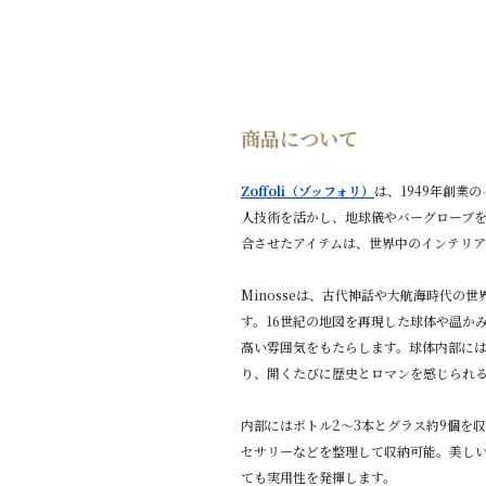
商品について
Zoffoli（ゾッフォリ）
は、1949年創業
人技術を活かし、地球儀やバーグローブ
合させたアイテムは、世界中のインテリ
Minosseは、古代神話や大航海時代の
す。16世紀の地図を再現した球体や温か
高い雰囲気をもたらします。球体内部に
り、開くたびに歴史とロマンを感じられ
内部にはボトル2〜3本とグラス約9個を
セサリーなどを整理して収納可能。美し
ても実用性を発揮します。