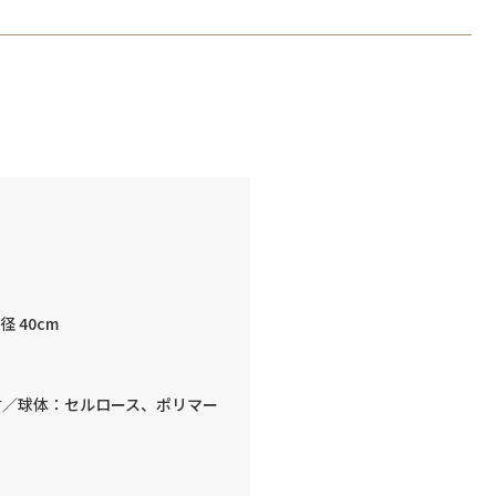
直径 40cm
垢材／球体：セルロース、ポリマー