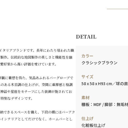
DETAIL
のイタリアブランドです。長年にわたり培われた職
カラー
を製作。伝統的な地図製作の美しさと機能性を融
クラシックブラウン
ア愛好家から高い評価を受けています。
サイズ
世界観に着想を得た、気品あふれるバーグローブで
58 x 58 x H93 cm／球の
みのある木目調の仕上げが、空間に重厚感と格調
は神話や星座をモチーフにした装飾が施されてお
素材
る特別なデザインです。
棚板：MDF / 脚部：無
収納できるスペースを備え、下段の棚にはバーアク
仕上げ
いインテリアとしてだけでなく、ホームバーとし
化粧板仕上げ