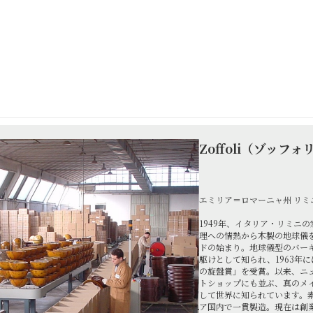
Zoffoli（ゾッフォ
エミリア＝ロマーニャ州 リミニ
1949年、イタリア・リミニ
理への情熱から木製の地球儀
ドの始まり。地球儀型のバー
駆けとして知られ、1963年
の旋盤賞」を受賞。以来、ニ
トショップにも並ぶ、真のメ
して世界に知られています。
ア国内で一貫製造。現在は創