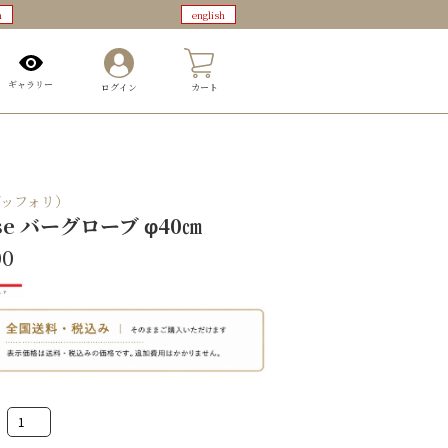
n
english
0
ギャラリー
ログイン
カート
（ゾッフォリ）
se バーグローブ φ40㎝
00
Minosse
バ
ー