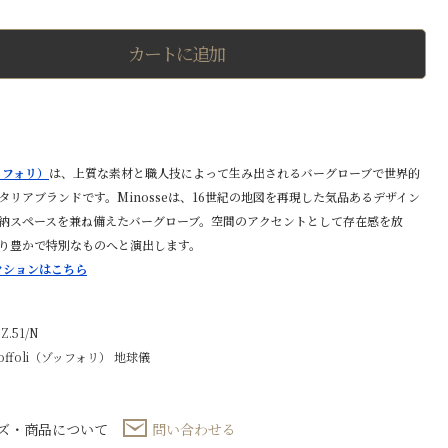
グ
ロ
ー
カートに追加
ブ
φ40
㎝
個
ゾッフォリ）
は、上質な素材と職人技によって生み出されるバーグローブで世界的
タリアブランドです。Minosseは、16世紀の地図を再現した気品あるデザイン
納スペースを兼ね備えたバーグローブ。空間のアクセントとして存在感を放
り豊かで特別なものへと演出します。
コレクションはこちら
.51/N
offoli（ゾッフォリ）
地球儀
ズ・商品について
問い合わせる