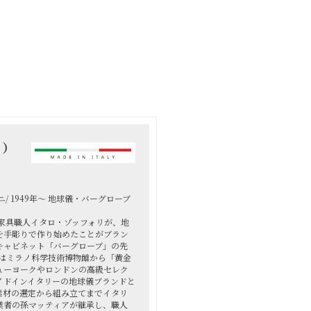
リ）
/ 1949年～ 地球儀・バーグローブ
の家具職人イタロ・ゾッフォリが、地
を手彫りで作り始めたことがブラン
キャビネット「バーグローブ」の先
にはミラノ科学技術博物館から「黄金
ューヨークやロンドンの高級セレク
イドインイタリーの地球儀ブランドと
素材の選定から組み立てまでイタリ
業者の孫マッティアが継承し、職人