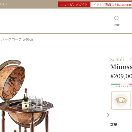
サイト
ショッピングガイド
イタリア製品ならitaliadesig
検索
se バーグローブ φ40㎝
Zoffoli
Minos
¥209,0