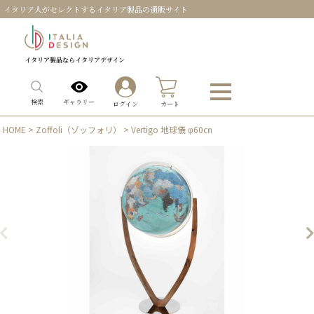
イタリア人がセレクトするイタリア製品の通販サイト
イタリア製品ならイタリアデザイン
0
ギャラリー
検索
ログイン
カート
HOME
>
Zoffoli（ゾッフォリ）
> Vertigo 地球儀 φ60㎝