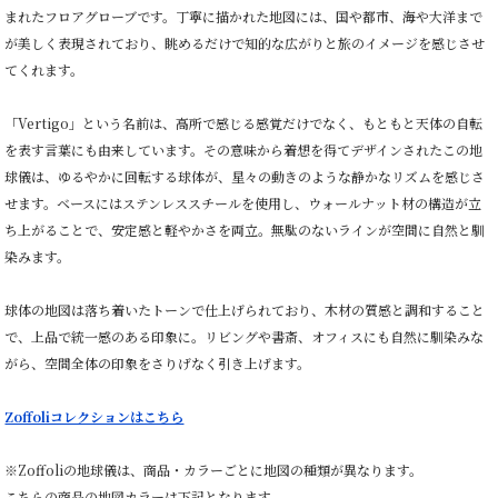
まれたフロアグローブです。丁寧に描かれた地図には、国や都市、海や大洋まで
が美しく表現されており、眺めるだけで知的な広がりと旅のイメージを感じさせ
てくれます。
「Vertigo」という名前は、高所で感じる感覚だけでなく、もともと天体の自転
を表す言葉にも由来しています。その意味から着想を得てデザインされたこの地
球儀は、ゆるやかに回転する球体が、星々の動きのような静かなリズムを感じさ
せます。ベースにはステンレススチールを使用し、ウォールナット材の構造が立
ち上がることで、安定感と軽やかさを両立。無駄のないラインが空間に自然と馴
染みます。
球体の地図は落ち着いたトーンで仕上げられており、木材の質感と調和すること
で、上品で統一感のある印象に。リビングや書斎、オフィスにも自然に馴染みな
がら、空間全体の印象をさりげなく引き上げます。
Zoffoliコレクションはこちら
※Zoffoliの地球儀は、商品・カラーごとに地図の種類が異なります。
こちらの商品の地図カラーは下記となります。