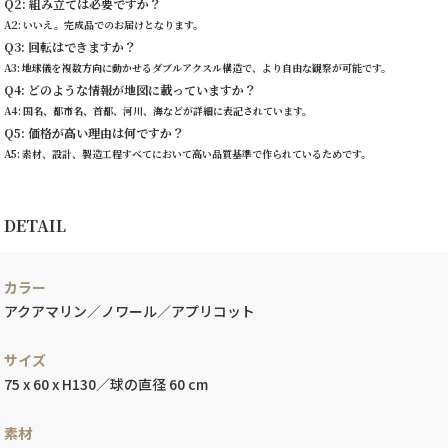
Q2: 組み立ては必要ですか？
A2: いいえ。完成品でのお届けとなります。
Q3: 回転はできますか？
A3: 地球儀を複数方向に動かせるダブルアクスル構造で、より自由な観察が可能です。
Q4: どのような情報が地図に載っていますか？
A4: 国名、都市名、首都、河川、海などが詳細に表記されています。
Q5: 価格が高い理由は何ですか？
A5: 素材、設計、製造工程すべてにおいて高い品質基準で作られているためです。
DETAIL
カラー
アクアマリン／ノワール／アプリコット
サイズ
75 x 60 x H130／球の直径 60 cm
素材