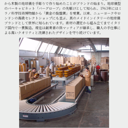
から木製の地球儀を手彫りで作り始めたことがブランドの始まり。地球儀型
のバーキャビネット「バーグローブ」の先駆けとして知られ、1963年にはミ
ラノ科学技術博物館から「黄金の旋盤賞」を受賞。以来、ニューヨークやロ
ンドンの高級セレクトショップにも並ぶ、真のメイドインイタリーの地球儀
ブランドとして世界に知られています。素材の選定から組み立てまでイタリ
ア国内で一貫製造。現在は創業者の孫マッティアが継承し、職人の手仕事に
よる高いクオリティと洗練されたデザインを守り続けています。