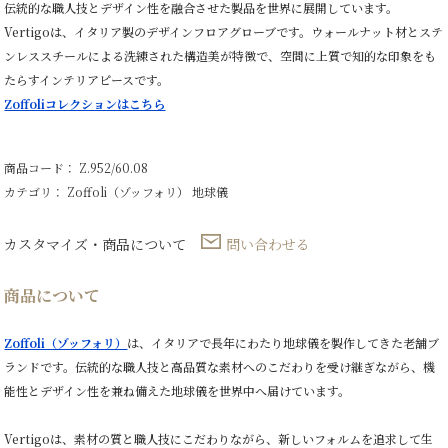
伝統的な職人技とデザイン性を融合させた製品を世界に展開しています。
Vertigoは、イタリア製のデザインフロアグローブです。ウォールナット材とステ
ンレススチールによる洗練された構造美が特徴で、空間に上質で知的な印象をも
たらすインテリアピースです。
Zoffoliコレクションはこちら
商品コード： Z.952/60.08
カテゴリ：
Zoffoli（ゾッフォリ）
地球儀
カスタマイズ・商品について
問い合わせる
商品について
Zoffoli（ゾッフォリ）
は、イタリアで長年にわたり地球儀を製作してきた老舗ブ
ランドです。伝統的な職人技と高品質な素材へのこだわりを受け継ぎながら、機
能性とデザイン性を兼ね備えた地球儀を世界中へ届けています。
Vertigoは、素材の質と職人技にこだわりながら、新しいフォルムを追求して生