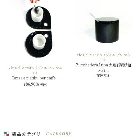
Vie Del MarMo（ヴィエ デル マル
モ）
Zuccheriera Luna 大理石製砂糖
Vie Del MarMo（ヴィエ デル マル
入れ ...
モ）
在庫切れ
Tazze e piattini per caffe ...
¥86,900
(税込)
製品カテゴリ
CATEGORY