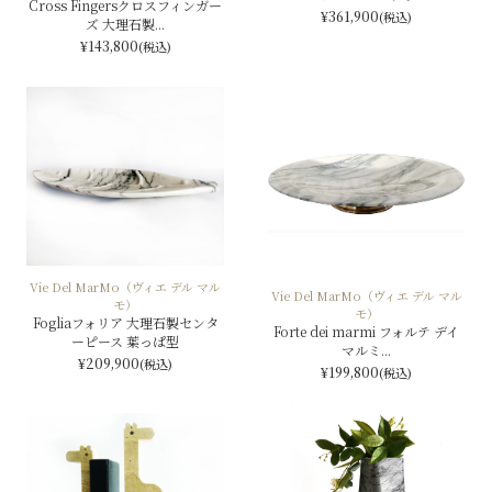
Cross Fingersクロスフィンガー
¥361,900
(税込)
ズ 大理石製...
¥143,800
(税込)
Vie Del MarMo（ヴィエ デル マル
Vie Del MarMo（ヴィエ デル マル
モ）
モ）
Fogliaフォリア 大理石製センタ
Forte dei marmi フォルテ デイ
ーピース 葉っぱ型
マルミ...
¥209,900
(税込)
¥199,800
(税込)