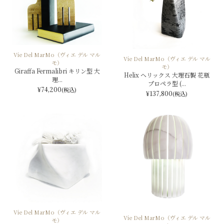
Vie Del MarMo（ヴィエ デル マル
Vie Del MarMo（ヴィエ デル マル
モ）
モ）
Giraffa Fermalibri キリン型 大
Helix ヘリックス 大理石製 花瓶
理...
プロペラ型 (...
¥74,200
(税込)
¥137,800
(税込)
Vie Del MarMo（ヴィエ デル マル
Vie Del MarMo（ヴィエ デル マル
モ）