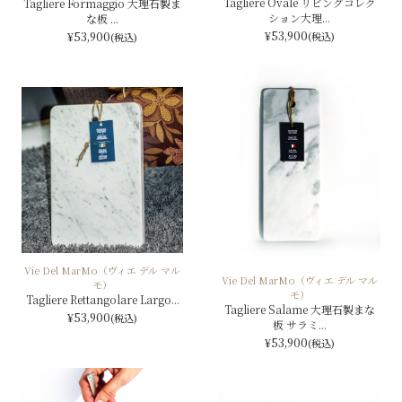
Tagliere Ovale リビングコレク
Tagliere Formaggio 大理石製ま
ション大理...
な板 ...
¥53,900
(税込)
¥53,900
(税込)
Vie Del MarMo（ヴィエ デル マル
Vie Del MarMo（ヴィエ デル マル
モ）
モ）
Tagliere Rettangolare Largo...
Tagliere Salame 大理石製まな
¥53,900
(税込)
板 サラミ...
¥53,900
(税込)