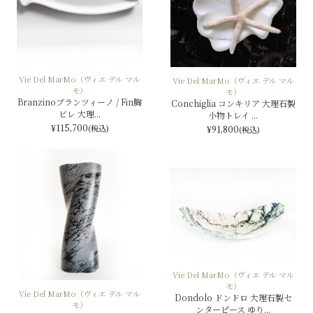
Vie Del MarMo（ヴィエ デル マル
Vie Del MarMo（ヴィエ デル マル
モ）
モ）
Branzinoブランツィーノ / Fin胸
Conchiglia コンキリア 大理石製
ビレ 大理...
小物トレイ ...
¥115,700
(税込)
¥91,800
(税込)
Vie Del MarMo（ヴィエ デル マル
モ）
Vie Del MarMo（ヴィエ デル マル
Dondolo ドンドロ 大理石製セ
モ）
ンターピース ゆり...