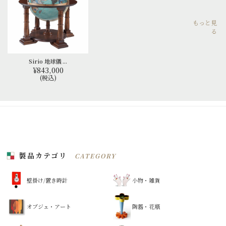
もっと見
る
Sirio 地球儀 ...
¥843,000
(税込)
製品カテゴリ
CATEGORY
壁掛け/置き時計
小物・雑貨
オブジェ・アート
陶器・花瓶