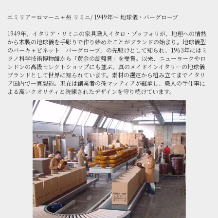
エミリア＝ロマーニャ州 リミニ/ 1949年～ 地球儀・バーグローブ
1949年、イタリア・リミニの家具職人イタロ・ゾッフォリが、地理への情熱
から木製の地球儀を手彫りで作り始めたことがブランドの始まり。地球儀型
のバーキャビネット「バーグローブ」の先駆けとして知られ、1963年にはミ
ラノ科学技術博物館から「黄金の旋盤賞」を受賞。以来、ニューヨークやロ
ンドンの高級セレクトショップにも並ぶ、真のメイドインイタリーの地球儀
ブランドとして世界に知られています。素材の選定から組み立てまでイタリ
ア国内で一貫製造。現在は創業者の孫マッティアが継承し、職人の手仕事に
よる高いクオリティと洗練されたデザインを守り続けています。