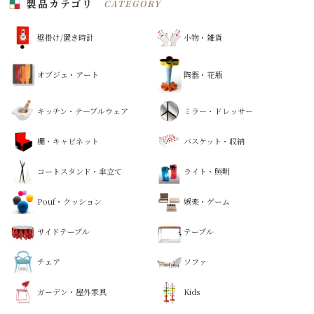
製品カテゴリ
CATEGORY
壁掛け/置き時計
小物・雑貨
オブジェ・アート
陶器・花瓶
キッチン・テーブルウェア
ミラー・ドレッサー
棚・キャビネット
バスケット・収納
コートスタンド・傘立て
ライト・照明
Pouf・クッション
娯楽・ゲーム
サイドテーブル
テーブル
チェア
ソファ
ガーデン・屋外家具
Kids