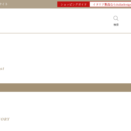
サイト
ショッピングガイド
イタリア製品ならitaliadesig
検索
st
GORY