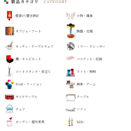
製品カテゴリ
CATEGORY
壁掛け/置き時計
小物・雑貨
オブジェ・アート
陶器・花瓶
キッチン・テーブルウェア
ミラー・ドレッサー
棚・キャビネット
バスケット・収納
コートスタンド・傘立て
ライト・照明
Pouf・クッション
娯楽・ゲーム
サイドテーブル
テーブル
チェア
ソファ
ガーデン・屋外家具
Kids