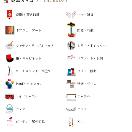
製品カテゴリ
CATEGORY
シ
ョ
壁掛け/置き時計
小物・雑貨
ン
オブジェ・アート
陶器・花瓶
キッチン・テーブルウェア
ミラー・ドレッサー
棚・キャビネット
バスケット・収納
コートスタンド・傘立て
ライト・照明
Pouf・クッション
娯楽・ゲーム
サイドテーブル
テーブル
チェア
ソファ
ガーデン・屋外家具
Kids