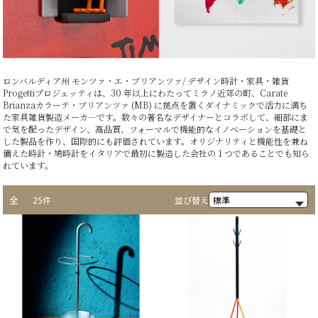
ロンバルディア州 モンツァ・エ・ブリアンツァ/ デザイン時計・家具・雑貨
Progettiプロジェッティは、30 年以上にわたってミラノ近郊の町、Carate
Brianzaカラーテ・ブリアンツァ (MB) に拠点を置くダイナミックで活力に満ち
た家具雑貨製造メーカ—です。数々の著名なデザイナーとコラボして、細部にま
で気を配ったデザイン、高品質、フォーマルで機能的なイノベーションを基礎と
した製品を作り、国際的にも評価されています。オリジナリティと機能性を兼ね
備えた時計・鳩時計をイタリアで最初に製造した会社の 1 つであることでも知ら
れています。
全
25件
並び替え