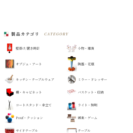
ナ
ビ
ゲ
ー
製品カテゴリ
CATEGORY
シ
ョ
壁掛け/置き時計
小物・雑貨
ン
オブジェ・アート
陶器・花瓶
キッチン・テーブルウェア
ミラー・ドレッサー
棚・キャビネット
バスケット・収納
コートスタンド・傘立て
ライト・照明
Pouf・クッション
娯楽・ゲーム
サイドテーブル
テーブル