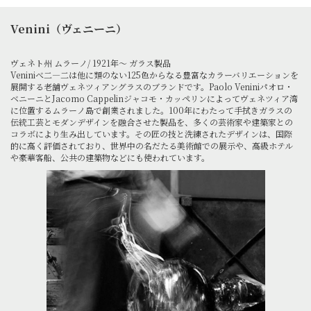
Venini（ヴェニーニ）
ヴェネト州 ムラーノ/ 1921年～ ガラス製品
Veniniべ二―二は他に類のない125色からなる豊富なカラーバリエーションを
展開する老舗ヴェネツィアングラスのブランドです。Paolo Veniniパオロ・
ベニーニとJacomo Cappelinジャコモ・カッペリンによってヴェネツィア湾
に位置するムラーノ島で創業されました。100年にわたって手拭きガラスの
伝統工芸とモダンデザインを融合させた製品を、多くの芸術家や建築家との
コラボにより生み出しています。その匠の技と洗練されたデザインは、国際
的に高く評価されており、世界中の名だたる美術館での展示や、高級ホテル
や豪華客船、公共の建築物などにも使われています。