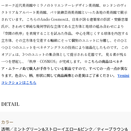
ーヨーク近代美術館やミラノのトリエンナーレデザイン美術館、ロンドンのヴィ
クトリア＆アルバート美術館、パリ装飾芸術美術館といった各地の美術館で展示
されています。 こちらのAndo Cosmosは、日本が誇る建築家の巨匠・安藤忠雄
氏が、きわめて単純な幾何学的な立体である立方体と地球の組み合わせにより
「空間の秩序」を表現することを試みた作品。 中心を同じくする球体を内包する
立方体、その立方体を交差する軸線にそって個別のユニットに分離し、そのひと
つひとつのユニットをベネチアングラスの技術により結晶化したものです。 この
オブジェは、3つのユニットの集合体として提示される花器です。 見る者が残る
一つを想起し、「秩序‐COSMOS」が完成します。
※こちらの商品はベネチ
ア・ムラーノ島で職人が手作りしている製品ですので、すべての一点一点が異な
ります。色合い、柄、形状に関して商品画像との差異はご了承ください。
Venini
コレクションはこちら
DETAIL
カラー
透明／ミントグリーン&ストローイエロー&ピンク／ティーブラウン&