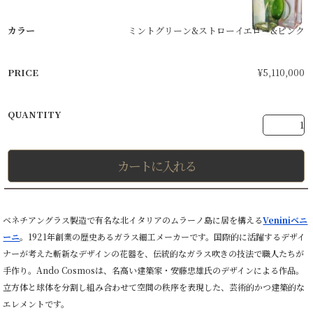
ミントグリーン&ストローイエロー&ピンク
¥
5,110,000
カートに入れる
ベネチアングラス製造で有名な北イタリアのムラーノ島に居を構える
Veniniベニ
ーニ
。1921年創業の歴史あるガラス細工メーカーです。国際的に活躍するデザイ
ナーが考えた斬新なデザインの花器を、伝統的なガラス吹きの技法で職人たちが
手作り。Ando Cosmosは、名高い建築家・安藤忠雄氏のデザインによる作品。
立方体と球体を分割し組み合わせて空間の秩序を表現した、芸術的かつ建築的な
エレメントです。