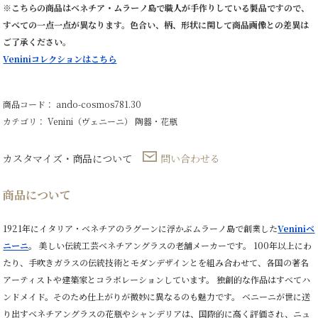
※こちらの商品はベネチア・ムラーノ島で職人が手作りしている製品ですので、
すべての一点一点が異なります。色合い、柄、形状に関して商品画像との差異は
ご了承ください。
Veniniコレクションはこちら
商品コード： ando-cosmos781.30
カテゴリ：
Venini（ヴェニーニ）
陶器・花瓶
カスタマイズ・商品について
問い合わせる
商品について
1921年にイタリア・ベネチアのラグーンに浮かぶムラーノ島で創業した
Veniniベ
ニーニ
。 美しい伝統工芸ベネチアングラスの老舗メーカーです。 100年以上にわ
たり、手吹きガラスの伝統技術とモダンデザインとを組み合わせて、各国の著名
アーティストや建築家とコラボレーションしています。 独創的な作品はすべてハ
ンドメイド。そのため仕上がりが微妙に異なるのも魅力です。 ベニーニが世に送
り出すベネチアングラスの花瓶やシャンデリアは、国際的に高く評価され、ニュ