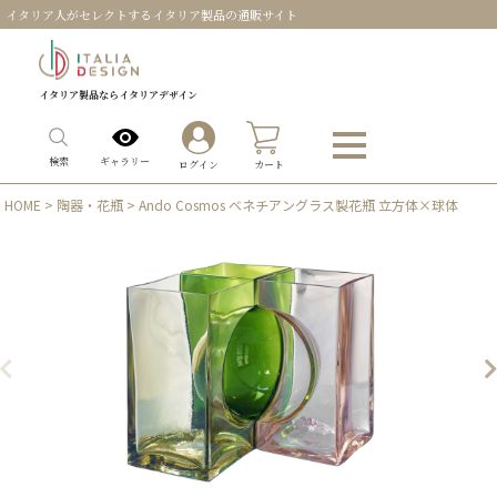
イタリア人がセレクトするイタリア製品の通販サイト
イタリア製品ならイタリアデザイン
0
ギャラリー
検索
ログイン
カート
HOME
>
陶器・花瓶
> Ando Cosmos ベネチアングラス製花瓶 立方体×球体