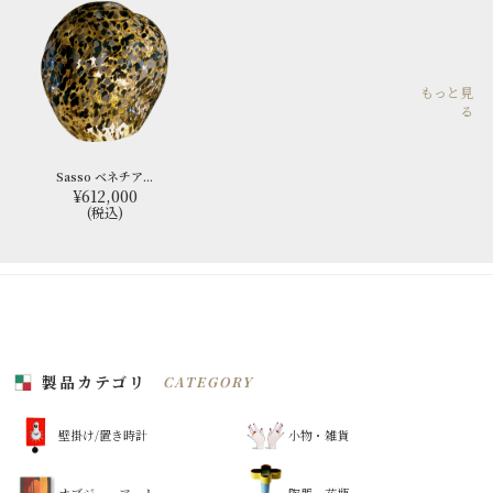
もっと見
る
Sasso ベネチア...
¥612,000
(税込)
製品カテゴリ
CATEGORY
壁掛け/置き時計
小物・雑貨
オブジェ・アート
陶器・花瓶