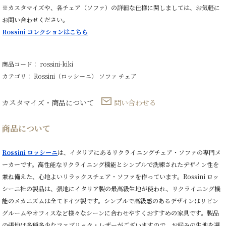
ー
※カスタマイズや、各チェア（ソファ）の詳細な仕様に関しましては、お気軽に
ム
お問い合わせください。
チ
ェ
Rossini コレクションはこちら
ア
1
人
掛
商品コード： rossini-kiki
け
カテゴリ：
Rossini（ロッシーニ）
ソファ
チェア
個
カスタマイズ・商品について
問い合わせる
商品について
Rossini ロッシーニ
は、イタリアにあるリクライニングチェア・ソファの専門メ
ーカーです。高性能なリクライニング機能とシンプルで洗練されたデザイン性を
兼ね備えた、心地よいリラックスチェア・ソファを作っています。Rossini ロッ
シーニ社の製品は、張地にイタリア製の最高級生地が使われ、リクライニング機
能のメカニズムは全てドイツ製です。シンプルで高級感のあるデザインはリビン
グルームやオフィスなど様々なシーンに合わせやすくおすすめの家具です。製品
の張地は多種多少なファブリック・レザーがございますので、お好みの生地を選