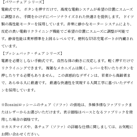
【パワーチェア シリーズ】
電動式です。 ボタンを押すだけで、高度な電動システムが希望の位置にスムーズ
に調整され、手間をかけずにパーソナライズされた快適さを提供します。 ドイツ
製の高性能モーターを採用しています。非常に静かなモーター システムにより、
反応の良い電動リクライニング機能でご希望の位置にスムーズに調整が可能で
す。静音性能は業界標準を上回るレベルです。便利なUSB充電ポートが内蔵され
ています。
【プッシュバック・チェア シリーズ】
電源を必要としない手動式です。 自然な体の動きに反応します。軽く押すだけで
リクライニングできます。 複雑なメカニズムは無く、レバーを引いたりボタンを
押したりする必要もありません。 この直感的なデザインは、若者から高齢者ま
で、あらゆる人に最適です。 最適な快適性を実現する人間工学に基づいたデザイ
ンを採用しています。
※Rossiniロッシーニのチェア（ソファ）の張地は、多種多様なファブリックま
たはレザーからお選びいただけます。表示価格はベースとなるファブリックを使
用した場合の価格です。
※カスタマイズや、各チェア（ソファ）の詳細な仕様に関しましては、お気軽に
お問い合わせください。