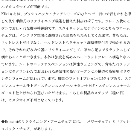
んでカスタマイズが可能です。
Kiki キキは、
プッシュバック・チェア
シリーズのひとつで、背中で背もたれを押
して倒す手動式のリクライニング機能を備えた肘掛け椅子です。フレーム状のモ
ダンでおしゃれな脚が特徴的です。スタイリッシュなデザインのこちらのアーム
チェアは、インテリア空間に洗練された印象をもたらしてくれます。背もたれ、
フットレストだけでなく、ヘッドレストもラチェット調整機能付きで動かせるの
で、それぞれお好みの位置にリクライニングして、頭から足までリラックスして
横たわることができます。本体は強度を高めるハードウッドフレーム構造となっ
ています。シートのバックサスペンションは弾性ウェビングで、背もたれクッシ
ョンはダクロンわたでおおわれた通気性の高いオープンセル構造の高密度ポリウ
レタンフォームが使われています。脚部のフットオプションは3タイプあり、ステ
ンレススチール仕上げ・ステンレススチール チタン仕上げ・ステンレススチール
ゴールド仕上げからお選びいただけます。こちらの製品のステッチ（縫い目）
は、カスタマイズ不可となっています。
◆Rossiniのリクライニング・アームチェア には、「パワーチェア」と「プッシ
ュバック・チェア」があります。