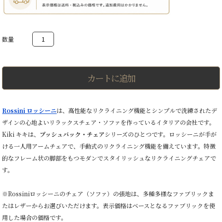
Kiki
キ
キ
プ
ッ
シ
カートに追加
ュ
バ
ッ
ク・
Rossini ロッシーニ
は、高性能なリクライニング機能とシンプルで洗練されたデ
チ
ザインの心地よいリラックスチェア・ソファを作っているイタリアの会社です。
ェ
ア
Kiki キキは、
プッシュバック・チェア
シリーズのひとつです。ロッシーニが手が
手
ける一人用アームチェアで、手動式のリクライニング機能を備えています。特徴
動
リ
的なフレーム状の脚部をもつモダンでスタイリッシュなリクライニングチェアで
ク
す。
ラ
イ
ニ
※Rossiniロッシーニのチェア（ソファ）の張地は、多種多様なファブリックま
ン
たはレザーからお選びいただけます。表示価格はベースとなるファブリックを使
グ
ア
用した場合の価格です。