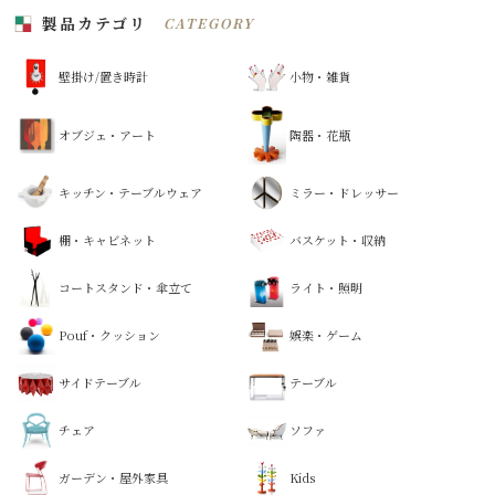
製品カテゴリ
CATEGORY
壁掛け/置き時計
小物・雑貨
オブジェ・アート
陶器・花瓶
キッチン・テーブルウェア
ミラー・ドレッサー
棚・キャビネット
バスケット・収納
コートスタンド・傘立て
ライト・照明
Pouf・クッション
娯楽・ゲーム
サイドテーブル
テーブル
チェア
ソファ
ガーデン・屋外家具
Kids