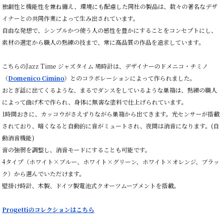
独創性と機能性を兼ね備え、環境にも配慮した同社の製品は、数々の著名なデザ
イナーとの共同作業によって生み出されています。
自由な発想で、シンプルかつ使う人の感性を豊かにすることをコンセプトにし、
素材の選定から職人の熟練の技まで、常に高品質の作品を追求しています。
こちらのJazz Time ジャズタイム 鳩時計は、デザイナーのドメニコ・チミノ
（
Domenico Cimino
）とのコラボレーションによって作られました。
おとぎ話に出てくるような、まるでダンスをしているような巣箱は、熟練の職人
によって曲げ木で作られ、身体に無害な塗料で仕上げられています。
1時間おきに、カッコウがさえずりながら巣箱から出てきます。光センサーが搭載
されており、暗くなると自動的に音がミュートされ、夜間は消音になります。(自
動消音機能)
音の強弱を調整し、消音モードにすることも可能です。
4タイプ（ホワイト×ブルー、ホワイト×グリーン、ホワイト×オレンジ、ブラッ
ク）から選んでいただけます。
壁掛け時計、木製、ドイツ製電池式クオーツムーブメントを搭載。
Progettiのコレクションはこちら