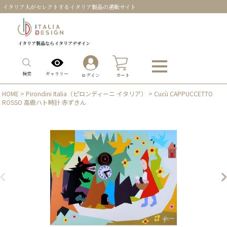
イタリア人がセレクトするイタリア製品の通販サイト
イタリア製品ならイタリアデザイン
0
ギャラリー
検索
ログイン
カート
HOME
>
Pirondini Italia（ピロンディーニ イタリア）
> Cucù CAPPUCCETTO
ROSSO 高級ハト時計 赤ずきん