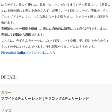
にもデザイン性にも優れた、世界中にファンがいるオリジナル時計です。 1時間ご
とに小川の流れる音と小鳥のさえずりが響く、ハト時計シリーズ。同社のフラッ
グシップアイテムです。小さな窓からハトが顔を出し、クックーと鳴いて時刻を
告げます。
光感知センサー機能を搭載
し、夜には
自動的に消音
になる点も評判です。また、
音量は２段階から調節
できます。
こちらは、赤ずきんをテーマにしたハト時計。ハトや振り子、時計そのものもイ
ラストの中にとけこんでいます。子供部屋やリビングにおすすめです。
Pirondini Italiaコレクションはこちら
DETAIL
カラー
ホワイト&チェリーレッド | テラコッタ&チェリーレッド
サイズ