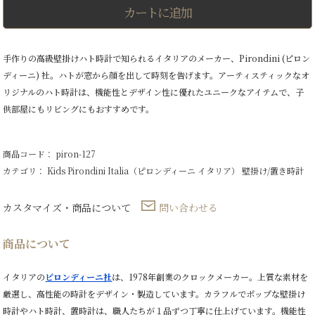
ハ
カートに追加
ト
時
計
赤
手作りの高級壁掛けハト時計で知られるイタリアのメーカー、Pirondini (ピロン
ず
ディーニ) 社。ハトが窓から顔を出して時刻を告げます。アーティスティックなオ
き
ん
リジナルのハト時計は、機能性とデザイン性に優れたユニークなアイテムで、子
個
供部屋にもリビングにもおすすめです。
商品コード： piron-127
カテゴリ：
Kids
Pirondini Italia（ピロンディーニ イタリア）
壁掛け/置き時計
カスタマイズ・商品について
問い合わせる
商品について
イタリアの
ピロンディーニ社
は、1978年創業のクロックメーカー。上質な素材を
厳選し、高性能の時計をデザイン・製造しています。カラフルでポップな壁掛け
時計やハト時計、置時計は、職人たちが１品ずつ丁寧に仕上げています。機能性