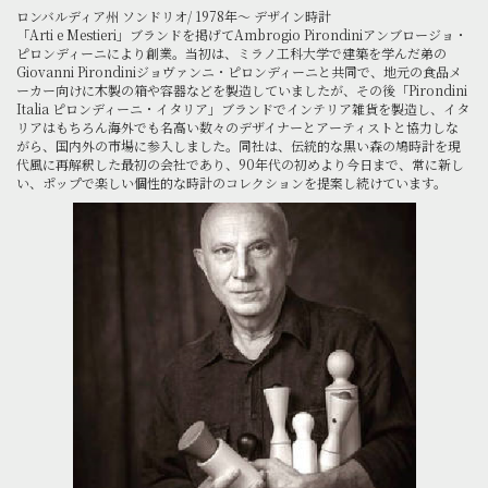
ロンバルディア州 ソンドリオ/ 1978年～ デザイン時計
「Arti e Mestieri」ブランドを掲げてAmbrogio Pirondiniアンブロージョ・
ピロンディーニにより創業。当初は、ミラノ工科大学で建築を学んだ弟の
Giovanni Pirondiniジョヴァンニ・ピロンディーニと共同で、地元の食品メ
ーカー向けに木製の箱や容器などを製造していましたが、その後「Pirondini
Italia ピロンディーニ・イタリア」ブランドでインテリア雑貨を製造し、イタ
リアはもちろん海外でも名高い数々のデザイナーとアーティストと協力しな
がら、国内外の市場に参入しました。同社は、伝統的な黒い森の鳩時計を現
代風に再解釈した最初の会社であり、90年代の初めより今日まで、常に新し
い、ポップで楽しい個性的な時計のコレクションを提案し続けています。