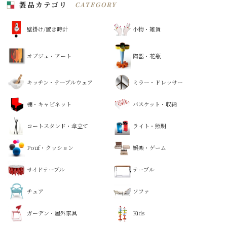
製品カテゴリ
CATEGORY
壁掛け/置き時計
小物・雑貨
オブジェ・アート
陶器・花瓶
キッチン・テーブルウェア
ミラー・ドレッサー
棚・キャビネット
バスケット・収納
コートスタンド・傘立て
ライト・照明
Pouf・クッション
娯楽・ゲーム
サイドテーブル
テーブル
チェア
ソファ
ガーデン・屋外家具
Kids