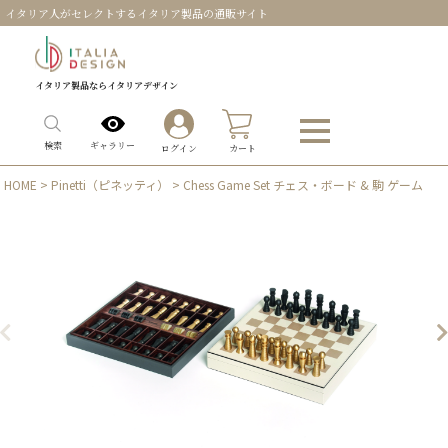
イタリア人がセレクトするイタリア製品の通販サイト
イタリア製品ならイタリアデザイン
0
ギャラリー
検索
ログイン
カート
HOME
>
Pinetti（ピネッティ）
> Chess Game Set チェス・ボード & 駒 ゲーム