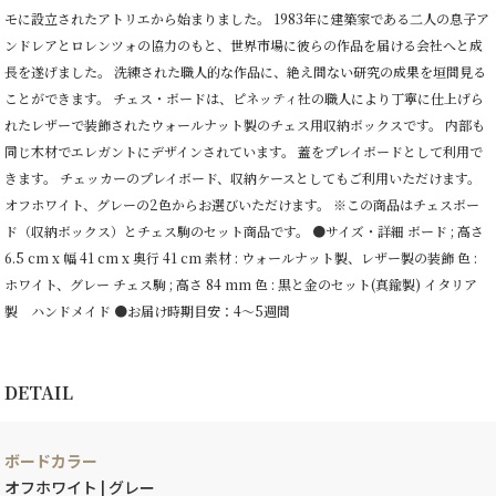
モに設立されたアトリエから始まりました。 1983年に建築家である二人の息子ア
ンドレアとロレンツォの協力のもと、世界市場に彼らの作品を届ける会社へと成
長を遂げました。 洗練された職人的な作品に、絶え間ない研究の成果を垣間見る
ことができます。 チェス・ボードは、ピネッティ社の職人により丁寧に仕上げら
れたレザーで装飾されたウォールナット製のチェス用収納ボックスです。 内部も
同じ木材でエレガントにデザインされています。 蓋をプレイボードとして利用で
きます。 チェッカーのプレイボード、収納ケースとしてもご利用いただけます。
オフホワイト、グレーの2色からお選びいただけます。 ※この商品はチェスボー
ド（収納ボックス）とチェス駒のセット商品です。 ●サイズ・詳細 ボード ; 高さ
6.5 cm x 幅 41 cm x 奥行 41 cm 素材 : ウォールナット製、レザー製の装飾 色 :
ホワイト、グレー チェス駒 ; 高さ 84 mm 色 : 黒と金のセット(真鍮製) イタリア
製 ハンドメイド ●お届け時期目安：4～5週間
DETAIL
ボードカラー
オフホワイト | グレー