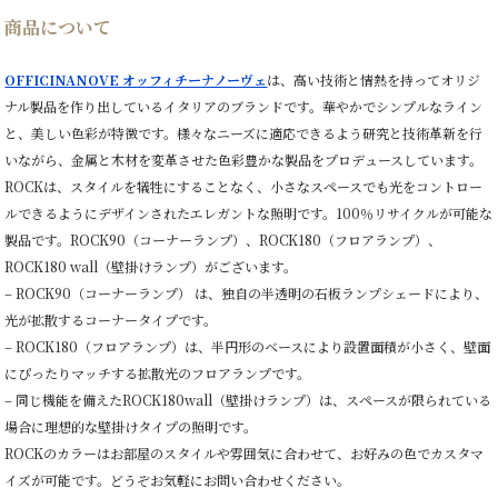
商品について
OFFICINANOVE オッフィチーナノーヴェ
は、高い技術と情熱を持ってオリジ
ナル製品を作り出しているイタリアのブランドです。華やかでシンプルなライン
と、美しい色彩が特徴です。様々なニーズに適応できるよう研究と技術革新を行
いながら、金属と木材を変革させた色彩豊かな製品をプロデュースしています。
ROCKは、スタイルを犠牲にすることなく、小さなスペースでも光をコントロー
ルできるようにデザインされたエレガントな照明です。100％リサイクルが可能な
製品です。ROCK90（コーナーランプ）、ROCK180（フロアランプ）、
ROCK180 wall（壁掛けランプ）がございます。
– ROCK90（コーナーランプ） は、独自の半透明の石板ランプシェードにより、
光が拡散するコーナータイプです。
– ROCK180（フロアランプ）は、半円形のベースにより設置面積が小さく、壁面
にぴったりマッチする拡散光のフロアランプです。
– 同じ機能を備えたROCK180wall（壁掛けランプ）は、スペースが限られている
場合に理想的な壁掛けタイプの照明です。
ROCKのカラーはお部屋のスタイルや雰囲気に合わせて、お好みの色でカスタマ
イズが可能です。どうぞお気軽にお問い合わせください。