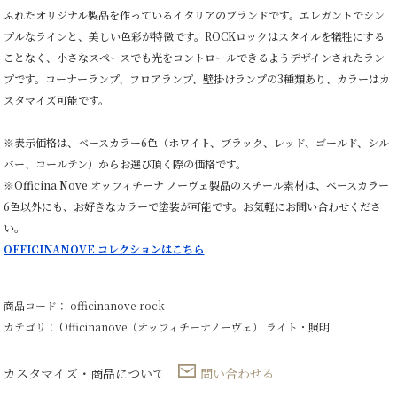
ふれたオリジナル製品を作っているイタリアのブランドです。エレガントでシン
プルなラインと、美しい色彩が特徴です。ROCKロックはスタイルを犠牲にする
ことなく、小さなスペースでも光をコントロールできるようデザインされたラン
プです。コーナーランプ、フロアランプ、壁掛けランプの3種類あり、カラーはカ
スタマイズ可能です。
※表示価格は、ベースカラー6色（ホワイト、ブラック、レッド、ゴールド、シル
バー、コールテン）からお選び頂く際の価格です。
※Officina Nove オッフィチーナ ノーヴェ製品のスチール素材は、ベースカラー
6色以外にも、お好きなカラーで塗装が可能です。お気軽にお問い合わせくださ
い。
OFFICINANOVE コレクションはこちら
商品コード： officinanove-rock
カテゴリ：
Officinanove（オッフィチーナノーヴェ）
ライト・照明
カスタマイズ・商品について
問い合わせる