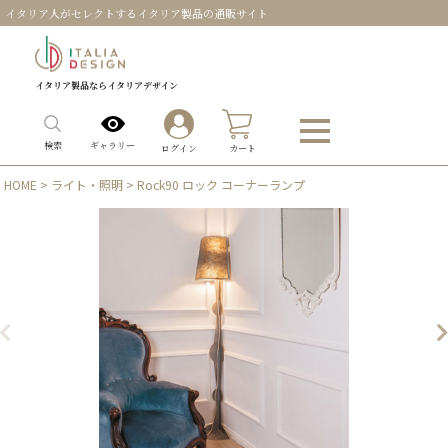
イタリア人がセレクトするイタリア製品の通販サイト
イタリア製品ならイタリアデザイン
0
ギャラリー
検索
ログイン
カート
HOME
>
ライト・照明
> Rock90 ロック コーナーランプ