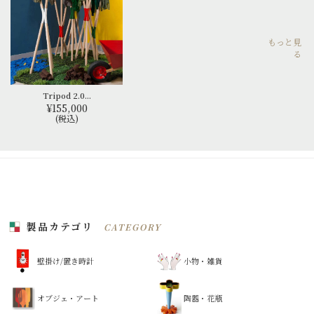
もっと見
る
Tripod 2.0...
¥155,000
(税込)
製品カテゴリ
CATEGORY
壁掛け/置き時計
小物・雑貨
オブジェ・アート
陶器・花瓶