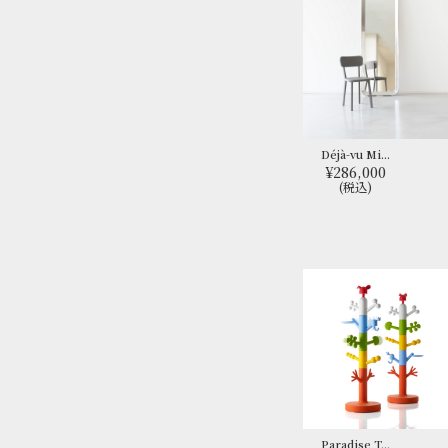
Déjà-vu Mi...
¥286,000
(税込)
Paradise T...