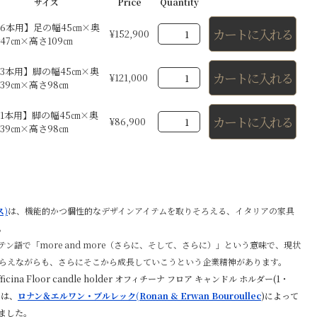
サイズ
Price
Quantity
6本用】足の幅45㎝×奥
カートに入れる
¥
152,900
47㎝×高さ109㎝
3本用】脚の幅45㎝×奥
カートに入れる
¥
121,000
39㎝×高さ98㎝
1本用】脚の幅45㎝×奥
カートに入れる
¥
86,900
39㎝×高さ98㎝
ス)
は、
機能的かつ個性的なデザインアイテムを取りそろえる、イタリアの家具
。
ラテン語で「more and more（さらに、そして、さらに）」という意味で、現状
らえながらも、さらにそこから成長していこうという企業精神があります。
icina Floor candle holder オフィチーナ フロア キャンドル ホルダー(1・
」は、
ロナン＆エルワン・ブルレック(
Ronan & Erwan Bouroullec
)によって
ました。