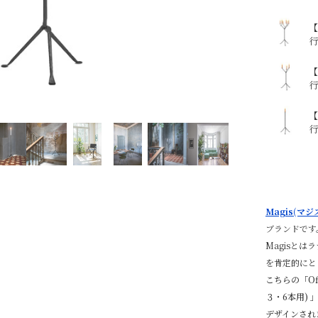
【
行
【
行
【
行
Magis(マジ
ブランドです
Magisとは
を肯定的にと
こちらの「Off
３・6本用) 
デザインされ