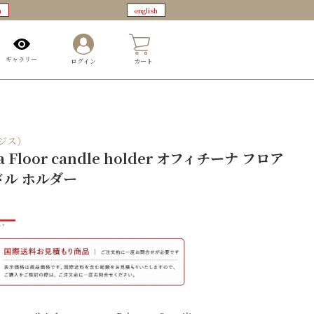
n
english
0
ギャラリー
ログイン
カート
マジス）
na Floor candle holder オフィチーナ フロア
ル ホルダー
0