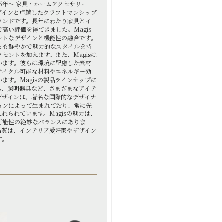
976年～ 家具・ホームアクセサリー
デザインと卓越したクラフトマンシップ
ランドです。長年にわたり家具とイ
高い評価を得てきました。Magis
ントなデザインと機能性の融合です。
らも鮮やかで魅力的なスタイルを持
セントを加えます。また、Magisは
います。彼らは環境に配慮した素材
サイクル可能な材料やエネルギー効
ます。Magisの製品ラインナップに
具、照明器具など、さまざまなアイテ
デザインは、著名な国際的なデザイナ
ョンによって生まれており、常に先
れられています。Magisの魅力は、
可能性の絶妙なバランスにありま
品質は、インテリア愛好家やデザイン
す。