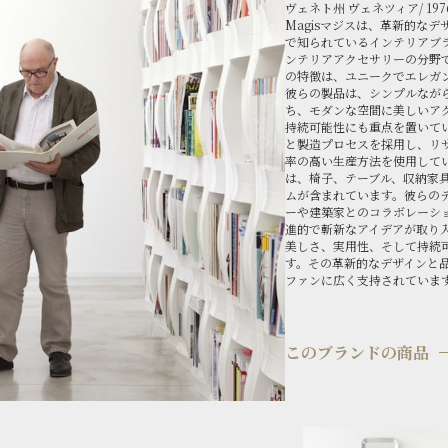
ヴェネト州 ヴェネツィア/ 1
Magisマジスは、革新的な
で知られているインテリアブ
ンテリアアクセサリーの分野で
の特徴は、ユニークでエレガ
彼らの製品は、シンプルなが
ち、モダンな空間に美しいアク
持続可能性にも重点を置いて
と製造プロセスを採用し、リ
率の高い生産方法を使用してい
は、椅子、テーブル、収納家
ムが含まれています。彼らの
ーや建築家とのコラボレーシ
進的で斬新なアイデアが取り入
美しさ、実用性、そして持続
す。その革新的なデザインと
ファンに広く支持されていま
このブランドの商品