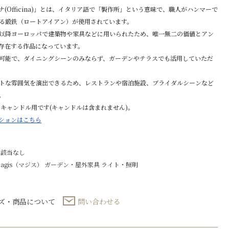
ナ(Officina)」とは、イタリア語で「製作所」という意味で、職人がハンマーで
る鍛鉄（ロートアイアン）が使用されています。
以降ヨーロッパで建築物や家具などに用いられたため、唯一無二の価値とアン
存在する作品になっています。
可能で、ダイニングシーンのみならず、ガーデンやテラスでも活用していただ
トな雰囲気を演出できるため、レストランや宿泊施設、ブライダルシーンなど
。
のキャンドル用です(キャンドルは含まれません)。
クションは
こちら
 該当なし
agis（マジス）
ガーデン・屋外家具
ライト・照明
ズ・商品について
問い合わせる