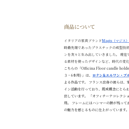
商品について
イタリアの家具ブランド
Magis（マジス
時最先端であったプラスチックの成型技
ンを次々と生み出していきました。
現在
る素材を使ったデザインなど、時代の変
こちらの「Officina Floor candle 
３・6本用) 」は、
ロナン＆エルワン・ブル
よる作品です。
フランス出身の彼らは、
イン活動を行っており、既成概念にとら
出しています。 「オフィチーナコレクシ
用。 フレームにはハンマーの跡が残って
の魅力を感じるものに仕上がっています