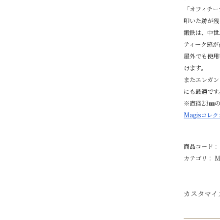
「オフィチー
叩いた跡が残
鍛鉄は、中世
ティーク感が
屋外でも使用
けます。
またエレガン
にも最適です
※直径23㎜
Magisコレ
商品コード：
カテゴリ：
M
カスタマイ