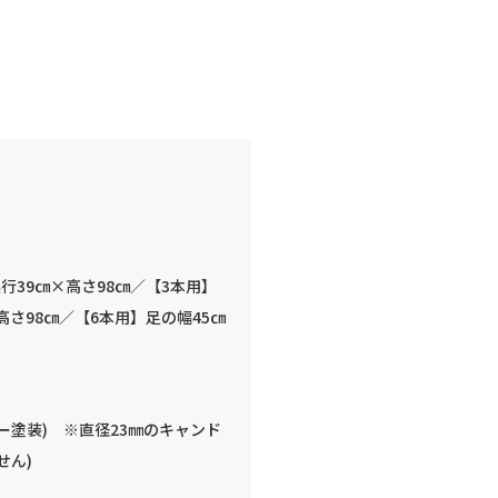
行39㎝×高さ98㎝／【3本用】
高さ98㎝／【6本用】足の幅45㎝
ー塗装) ※直径23㎜のキャンド
せん)