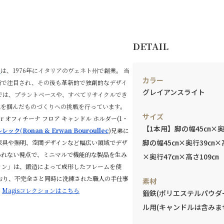
DETAIL
）
は、
1976年にイタリアのヴェネト州で創業。
当
カラー
術で注目され、その後も革新的で独創的なデザイ
グレイアンスライト
では、プラントベースや、すべてリサイクルでき
化を掴んだものづくりへの挑戦を行っています。
サイズ
holder オフィチーナ フロア キャンドル ホルダー(1・
【1本用】脚の幅45㎝×奥
レック(
Ronan & Erwan Bouroullec
)兄弟に
脚の幅45㎝×奥行39㎝×
家具や照明、空間デザインなど幅広い領域でデザ
われない視点で、ミニマルで機能的な製品を生み
×奥行47㎝×高さ109㎝
ョン」は、鍛造によって成形したフレームを使
おり、不完全さと同時に洗練された職人の手仕事
素材
。
Magisコレクションは
こちら
鍛鉄(ポリエステルパウダ
ル用(キャンドルは含みま