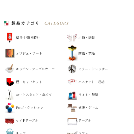
製品カテゴリ
CATEGORY
壁掛け/置き時計
小物・雑貨
オブジェ・アート
陶器・花瓶
キッチン・テーブルウェア
ミラー・ドレッサー
棚・キャビネット
バスケット・収納
コートスタンド・傘立て
ライト・照明
Pouf・クッション
娯楽・ゲーム
サイドテーブル
テーブル
チェア
ソファ