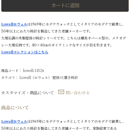
掛
カートに追加
け
時
計
80×40
Lowellロウェル
は1969年にモデナウォッチとしてイタリアのモデナで創業し、
㎝
50年以上にわたり時計を製造してきた老舗メーカーです。
オ
バ
大理石調の木製壁掛け時計シリーズです。こちらは横長オバール型の、メテオグ
ー
レー大理石柄です。80×40㎝のダイナミックなサイズが目を引きます。
ル
メ
Lowellコレクションはこちら
テ
オ
グ
商品コード： lowell-11526
レ
ー
カテゴリ：
Lowell（ロウェル）
壁掛け/置き時計
個
カスタマイズ・商品について
問い合わせる
商品について
Lowellロウェル
は1969年にモデナウォッチとしてイタリアのモデナで創業し、
50年以上にわたり時計を製造してきた老舗メーカーです。家族経営である