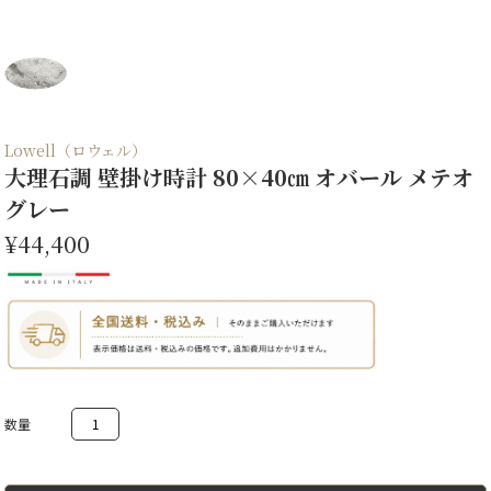
Lowell（ロウェル）
大理石調 壁掛け時計 80×40㎝ オバール メテオ
グレー
¥44,400
大
理
石
調
壁