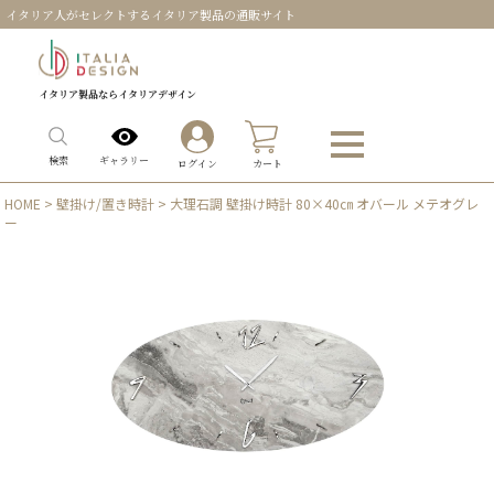
イタリア人がセレクトするイタリア製品の通販サイト
イタリア製品ならイタリアデザイン
0
ギャラリー
検索
ログイン
カート
HOME
>
壁掛け/置き時計
> 大理石調 壁掛け時計 80×40㎝ オバール メテオグレ
ー