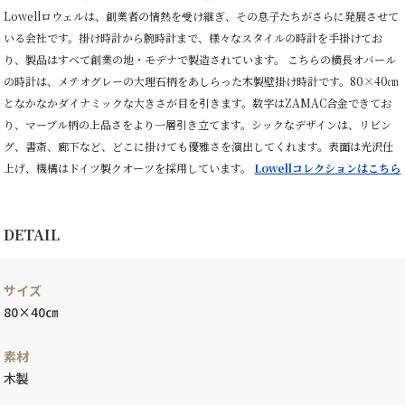
Lowellロウェルは、創業者の情熱を受け継ぎ、その息子たちがさらに発展させて
いる会社です。掛け時計から腕時計まで、様々なスタイルの時計を手掛けてお
り、製品はすべて創業の地・モデナで製造されています。 こちらの横長オバール
の時計は、メテオグレーの大理石柄をあしらった木製壁掛け時計です。80×40㎝
となかなかダイナミックな大きさが目を引きます。数字はZAMAC合金できてお
り、マーブル柄の上品さをより一層引き立てます。シックなデザインは、リビン
グ、書斎、廊下など、どこに掛けても優雅さを演出してくれます。表面は光沢仕
上げ、機構はドイツ製クオーツを採用しています。
Lowellコレクションはこちら
DETAIL
サイズ
80×40㎝
素材
木製