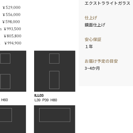
エクストラライトガラス
 ￥529,000
 ￥556,000
仕上げ
 ￥598,000
鏡面仕上げ
m ￥993,500
 ￥805,800
安心保証
 ￥994,900
１年
お届け予定の目安
3~4か月