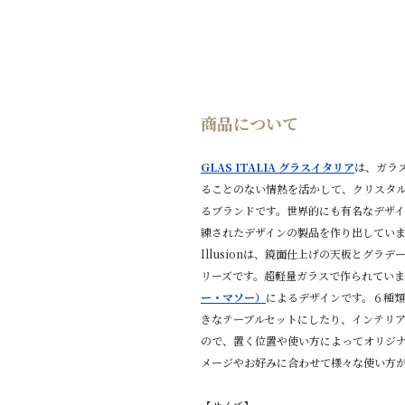
商品について
GLAS ITALIA グラスイタリア
は、ガラ
ることのない情熱を活かして、クリスタ
るブランドです。世界的にも有名なデザ
練されたデザインの製品を作り出してい
Illusionは、鏡面仕上げの天板とグ
リーズです。超軽量ガラスで作られていま
ー・マソー）
によるデザインです。６種
きなテーブルセットにしたり、インテリ
ので、置く位置や使い方によってオリジ
メージやお好みに合わせて様々な使い方