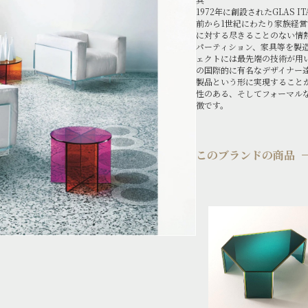
1972年に創設されたGLAS 
前から1世紀にわたり家族経
に対する尽きることのない情
パーティション、家具等を製
ェクトには最先端の技術が用
の国際的に有名なデザイナー
製品という形に実現すること
性のある、そしてフォーマルなク
徴です。
このブランドの商品