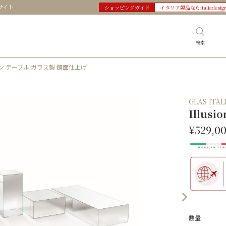
サイト
ショッピングガイド
イタリア製品ならitaliadesig
検索
ージョン テーブル ガラス製 鏡面仕上げ
GLAS IT
Illu
¥529,0