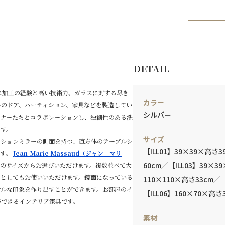
DETAIL
ス加工の経験と高い技術力、ガラスに対する尽き
カラー
ルのドア、パーティション、家具などを製造してい
シルバー
イナーたちとコラボレーションし、独創性のある洗
ます。
サイズ
ラデーションミラーの側面を持つ、直方体のテーブルシ
【ILL01】39×39×高さ3
す。
Jean-Marie Massaud（ジャン＝マリ
60cm／【ILL03】39×3
類のサイズからお選びいただけます。複数並べて大
アとしてもお使いいただけます。鏡面になっている
110×110×高さ33cm／【
ナルな印象を作り出すことができます。お部屋のイ
【ILL06】160×70×高さ
ができるインテリア家具です。
素材