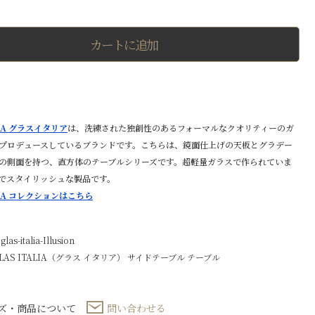
ュ
ー
ジ
カートに追加
ョ
ン
テ
ー
ブ
ル
ガ
LIA グラスイタリア
は、洗練された独創性のあるフォーマルなクオリティーのガ
ラ
ス
プロデュースしているブランドです。こちらは、鏡面仕上げの天板とグラデー
製
の側面を持つ、直方体のテーブルシリーズです。超軽量ガラスで作られていま
鏡
でスタイリッシュな製品です。
面
仕
ALIA コレクションはこちら
上
げ
個
-italia-Illusion
LAS ITALIA（グラス イタリア）
サイドテーブル
テーブル
ズ・商品について
問い合わせる