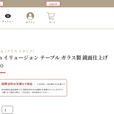
n
english
0
ギャラリー
ログイン
カート
ALIA（グラス イタリア）
sion イリュージョン テーブル ガラス製 鏡面仕上げ
00
Illusion
イ
リ