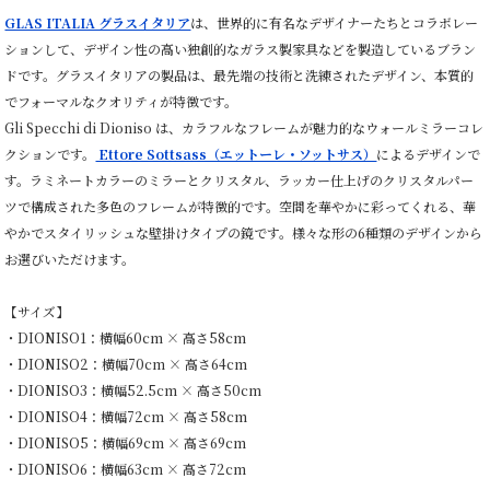
GLAS ITALIA グラスイタリア
は、世界的に有名なデザイナーたちとコラボレー
ションして、デザイン性の高い独創的なガラス製家具などを製造しているブラン
ドです。グラスイタリアの製品は、最先端の技術と洗練されたデザイン、本質的
でフォーマルなクオリティが特徴です。
Gli Specchi di Dioniso は、カラフルなフレームが魅力的なウォールミラーコレ
クションです。
Ettore Sottsass（エットーレ・ソットサス）
によるデザインで
す。ラミネートカラーのミラーとクリスタル、ラッカー仕上げのクリスタルパー
ツで構成された多色のフレームが特徴的です。空間を華やかに彩ってくれる、華
やかでスタイリッシュな壁掛けタイプの鏡です。様々な形の6種類のデザインから
お選びいただけます。
【サイズ】
・DIONISO1：横幅60cm × 高さ58cm
・DIONISO2：横幅70cm × 高さ64cm
・DIONISO3：横幅52.5cm × 高さ50cm
・DIONISO4：横幅72cm × 高さ58cm
・DIONISO5：横幅69cm × 高さ69cm
・DIONISO6：横幅63cm × 高さ72cm