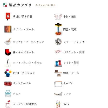
製品カテゴリ
CATEGORY
壁掛け/置き時計
小物・雑貨
オブジェ・アート
陶器・花瓶
キッチン・テーブルウェア
ミラー・ドレッサー
棚・キャビネット
バスケット・収納
コートスタンド・傘立て
ライト・照明
Pouf・クッション
娯楽・ゲーム
サイドテーブル
テーブル
チェア
ソファ
ガーデン・屋外家具
Kids