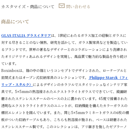
カスタマイズ・商品について
問い合わせる
商品について
GLAS ITALIA グラスイタリア
は、1世紀にわたるガラス加工の経験とガラスに
対する尽きることのない情熱、研究を活かして、ガラス製家具などを製造してい
るブランドです。世界の著名なデザイナーとのコラボレーションにより洗練され
たオリジナリティあふれるデザインを実現し、高品質で魅力的な製品を作り続け
ています。
Boxinboxは、箱の中の箱というコンセプトでデザインされた、ローテーブルと
密閉式またはオープン式収納家具のコレクションです。
Philippe Starck（フィ
リップ・スタルク）
によるデザインのカラフルでスタイリッシュなインテリア家
具です。5+5mmの熱溶接されたエクストラライトガラスでできていて、鏡面研
磨されたステンレススチールのベースの上に置かれています。45度で接着された
透明なエクストラライトガラスのユニットが、収納機能を備えたカラーガラスの
棚状エレメントを囲んでいます。また、同じ5+5mmラミネートガラスの6枚の棚
板がついた収納テーブルもあり、こちらも熱溶接が施され、ベースは研磨された
ステンレススチール製です。このコレクションは、アリ継ぎを施したゼブラーノ