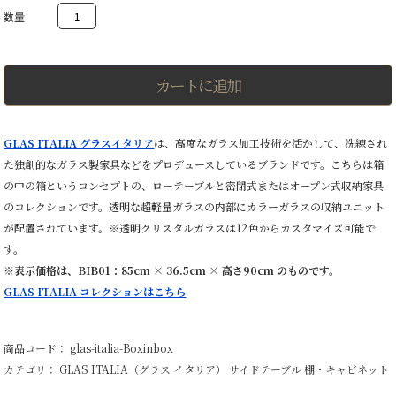
Boxinbox
ボ
ッ
ク
ス・
イ
カートに追加
ン・
ボ
ッ
ク
GLAS ITALIA グラスイタリア
は、高度なガラス加工技術を活かして、洗練され
ス
た独創的なガラス製家具などをプロデュースしているブランドです。こちらは箱
ロ
ー
の中の箱というコンセプトの、ローテーブルと密閉式またはオープン式収納家具
テ
のコレクションです。透明な超軽量ガラスの内部にカラーガラスの収納ユニット
ー
ブ
が配置されています。※透明クリスタルガラスは12色からカスタマイズ可能で
ル・
す。
収
※表示価格は、
BIB01：85cm × 36.5cm × 高さ90cm のもの
です。
納
棚
GLAS ITALIA コレクションはこちら
ガ
ラ
ス
製
商品コード： glas-italia-Boxinbox
個
カテゴリ：
GLAS ITALIA（グラス イタリア）
サイドテーブル
棚・キャビネット