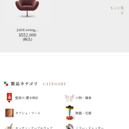
もっと見
る
JADE swing...
¥552,000
(税込)
製品カテゴリ
CATEGORY
壁掛け/置き時計
小物・雑貨
オブジェ・アート
陶器・花瓶
キッチン・テーブルウェア
ミラー・ドレッサー