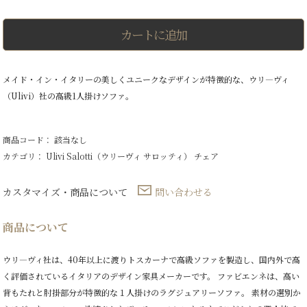
ビ
エ
ン
カートに追加
ネ
ソ
フ
ァ
メイド・イン・イタリーの美しくユニークなデザインが特徴的な、ウリ―ヴィ
個
（Ulivi）社の高級1人掛けソファ。
商品コード： 該当なし
カテゴリ：
Ulivi Salotti（ウリーヴィ サロッティ）
チェア
カスタマイズ・商品について
問い合わせる
商品について
ウリ―ヴィ社は、40年以上に渡りトスカーナで高級ソファを製造し、国内外で高
く評価されているイタリアのデザイン家具メーカーです。 ファビエンネは、高い
背もたれと肘掛部分が特徴的な１人掛けのラグジュアリーソファ。 素材の選別か