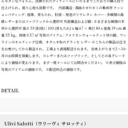
らモダンなフォルム、洗練されたディティールにいたるまでこだわりの職人技で
仕上げられ、座り心地も抜群です。 内部構造 : 湾曲させたモミの集成材 クッシ
ョンパディング : 座席、背もたれ、肘掛 –
発泡ポリウレタン
カバー : 多種類の高
級レザーまたはファブリックから選択可 外部構造および脚 : さまざまな種類の木
材から選択可 高さ 59 (肘掛) / 100 (背もたれ) x 幅 67 × 奥行 84 x 座高 39 cm 重
量 55 kg、体積 0.57 ㎥ 写真のアイテム : アメリカンウォールナット材の脚、ワン
ラインのキルティング仕様、オタニオ色のグラッセ レザー ※こちらの製品は注文
をお受けしてから製造され、工場より直接配送されます。 出来上がりまで2～3か
月のお時間を頂戴します。 ※レザーまたはファブリック、そしてその各グレード
により価格が変わります。 まず一度メールにてお問合せください。 ※表示価格は
写真のアイテムの価格です。 ※配送料込の価格です。
DETAIL
Ulivi Salotti（ウリーヴィ サロッティ）