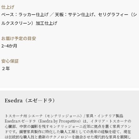
仕上げ
ベース：ラッカー仕上げ ／ 天板：サテン仕上げ、セリグラフィー（シ
ルクスクリーン）加工仕上げ
お届け予定の目安
2~4か月
安心保証
２年
Esedra（エゼ―ドラ）
トスカーナ州 シエーナ（モンテリッジョーニ）/ 家具・インテリア製品
Esedraエゼ―ドラ（Esedra by Prospettive）は、イタリア・トスカーナの
心臓部、中世の面影を残すモンテリッジョーニ近郊に拠点を置く家具ブラン
ドです。鋼管家具製作に特化した職人工房としての長年の経験を経て、現在
は伝統的な職人技と最新のテクノロジーを融合させた現代的な家具を展開し