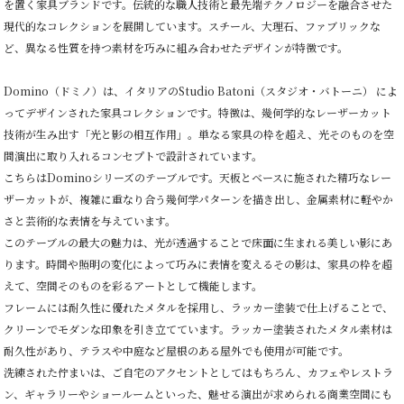
を置く家具ブランドです。伝統的な職人技術と最先端テクノロジーを融合させた
現代的なコレクションを展開しています。スチール、大理石、ファブリックな
ど、異なる性質を持つ素材を巧みに組み合わせたデザインが特徴です。
Domino（ドミノ）は、イタリアのStudio Batoni（スタジオ・バトーニ） によ
ってデザインされた家具コレクションです。特徴は、幾何学的なレーザーカット
技術が生み出す「光と影の相互作用」。単なる家具の枠を超え、光そのものを空
間演出に取り入れるコンセプトで設計されています。
こちらはDominoシリーズのテーブルです。天板とベースに施された精巧なレー
ザーカットが、複雑に重なり合う幾何学パターンを描き出し、金属素材に軽やか
さと芸術的な表情を与えています。
このテーブルの最大の魅力は、光が透過することで床面に生まれる美しい影にあ
ります。時間や照明の変化によって巧みに表情を変えるその影は、家具の枠を超
えて、空間そのものを彩るアートとして機能します。
フレームには耐久性に優れたメタルを採用し、ラッカー塗装で仕上げることで、
クリーンでモダンな印象を引き立てています。ラッカー塗装されたメタル素材は
耐久性があり、テラスや中庭など屋根のある屋外でも使用が可能です。
洗練された佇まいは、ご自宅のアクセントとしてはもちろん、カフェやレストラ
ン、ギャラリーやショールームといった、魅せる演出が求められる商業空間にも