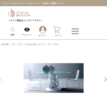
イタリア人がセレクトするイタリア製品の通販サイト
イタリア製品ならイタリアデザイン
0
ギャラリー
検索
ログイン
カート
HOME
>
テーブル
> Domino ドミノ テーブル