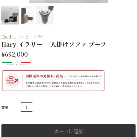
Esedra（エゼ―ドラ）
Ilary イラリー 一人掛けソファ プーフ
¥692,000
Ilary
イ
ラ
リ
ー
一
カートに追加
人