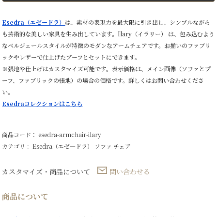
掛
け
ソ
Esedra（エゼードラ）
は、素材の表現力を最大限に引き出し、シンプルながら
フ
も芸術的な美しい家具を生み出しています。Ilary（イラリー） は、包み込むよう
ァ
プ
なベルジェールスタイルが特徴のモダンなアームチェアです。お揃いのファブリ
ー
ックやレザーで仕上げたプーフとセットにできます。
フ
個
※張地や仕上げはカスタマイズ可能です。表示価格は、メイン画像（ソファとプ
ーフ、ファブリックの張地）の場合の価格です。詳しくはお問い合わせくださ
い。
Esedraコレクションはこちら
商品コード： esedra-armchair-ilary
カテゴリ：
Esedra（エゼ―ドラ）
ソファ
チェア
カスタマイズ・商品について
問い合わせる
商品について