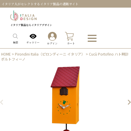
イタリア人がセレクトするイタリア製品の通販サイト
イタリア製品ならイタリアデザイン
0
ギャラリー
検索
ログイン
カート
HOME
>
Pirondini Italia（ピロンディーニ イタリア）
> Cucù Portofino ハト時計
ポルトフィーノ