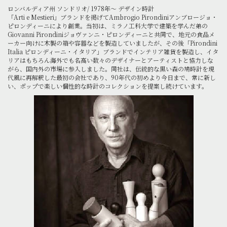
ロンバルディア州 ソンドリオ/ 1978年～ デザイン時計
「Arti e Mestieri」ブランドを掲げてAmbrogio Pirondiniアンブロージョ・
ピロンディーニにより創業。当初は、ミラノ工科大学で建築を学んだ弟の
Giovanni Pirondiniジョヴァンニ・ピロンディーニと共同で、地元の食品メ
ーカー向けに木製の箱や容器などを製造していましたが、その後「Pirondini
Italia ピロンディーニ・イタリア」ブランドでインテリア雑貨を製造し、イタ
リアはもちろん海外でも名高い数々のデザイナーとアーティストと協力しな
がら、国内外の市場に参入しました。同社は、伝統的な黒い森の鳩時計を現
代風に再解釈した最初の会社であり、90年代の初めより今日まで、常に新し
い、ポップで楽しい個性的な時計のコレクションを提案し続けています。