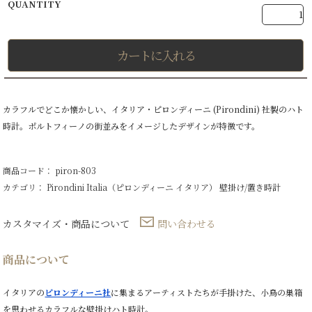
カートに入れる
カラフルでどこか懐かしい、イタリア・ピロンディーニ (Pirondini) 社製のハト
時計。ポルトフィーノの街並みをイメージしたデザインが特徴です。
商品コード： piron-803
カテゴリ：
Pirondini Italia（ピロンディーニ イタリア）
壁掛け/置き時計
カスタマイズ・商品について
問い合わせる
商品について
イタリアの
ピロンディーニ社
に集まるアーティストたちが手掛けた、小鳥の巣箱
を思わせるカラフルな壁掛けハト時計。