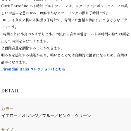
Cucù Portofino ハト時計 ポルトフィーノは、リグーリア州ポルトフィーノの美
しい街並みを思わせる、色鮮やかなカラーリングの振り子時計です。
100%イタリア製
の木製振り子時計で、昔聞いた童話や物語に出てきそうなデザ
インです。
1時間ごとに小鳥のさえずりと小川の流れる音色が響き、ハトが時間の数だけ顔を
出して時刻を告げてくれます。
２段階音量を調節
することができます。
明るさを感知する機能があり、
暗いところでは自動的に消音
になるため、夜間は
静かになります。
Pirondini Italia コレクションはこちら
DETAIL
カラー
イエロー／オレンジ／ブルー／ピンク／グリーン
サイズ