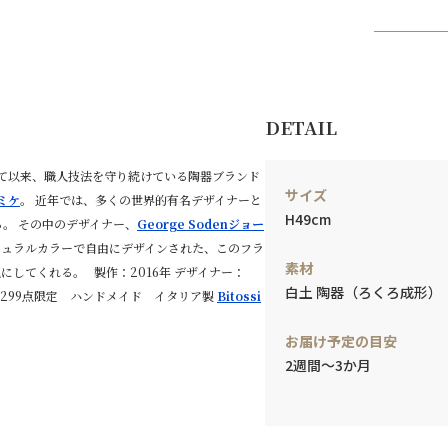
DETAIL
業して以来、職人技法を守り続けている陶器ブランド
サイズ
ラミケ
。 近年では、多くの世界的有名デザイナーと
H49cm
。 その中のデザイナー、
George Sodenジョー
チュラルカラーで自由にデザインされた、このフラ
素材
してくれる。 製作：2016年 デザイナー：
白土 陶器（ろくろ成形）
ーデン 299点限定 ハンドメイド イタリア製
Bitossi
お届け予定の目安
2週間～3か月