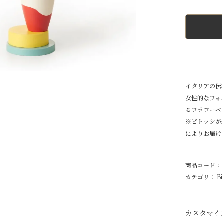
イタリアの伝
女性的なフォ
るフラワーベ
※ビトッシが
によりお届け
商品コード： G
カテゴリ：
B
カスタマイ