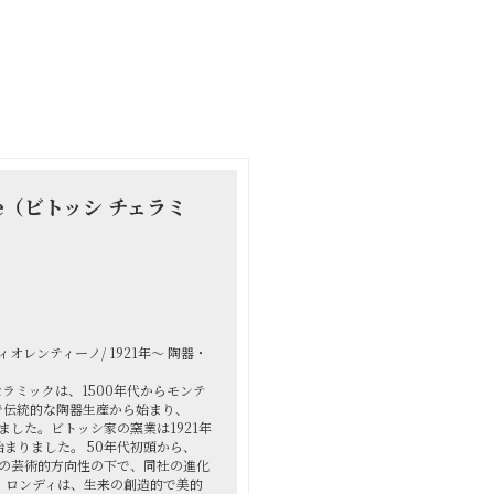
iche（ビトッシ チェラミ
オレンティーノ/ 1921年～ 陶器・
トッシセラミックは、1500年代からモンテ
で伝統的な陶器生産から始まり、
ました。ビトッシ家の窯業は1921年
まりました。 50年代初頭から、
ンディの芸術的方向性の下で、同社の進化
・ロンディは、生来の創造的で美的