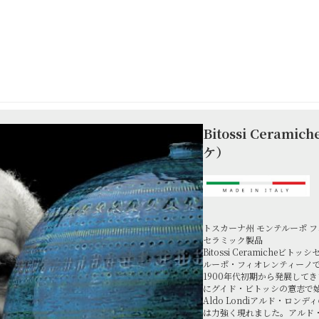
Bitossi Ceram
ケ）
トスカーナ州 モンテルーポ フィ
セラミック製品
Bitossi Ceramicheビ
ルーポ・フィオレンティーノ
1900年代初期から発展してき
にグイド・ビトッシの意志で始
Aldo Londiアルド・ロ
は力強く現れました。アルド