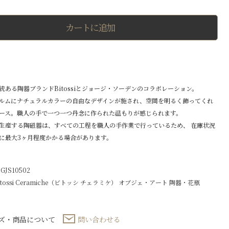
瓶
-10502
個
カートに追加
統ある陶器ブランドBitossiとジョージ・ソーデンのコラボレーション。
ルムにナチュラルカラーの自由なデザインが施され、空間を明るく飾ってくれ
ース。職人の手で一つ一つ丹念に作られた温もりが感じられます。
生産する陶磁器は、すべての工程を職人の手作業で行っているため、 在庫状況
に最大3ヶ月程度かかる場合があります。
JS10502
itossi Ceramiche（ビトッシ チェラミケ）
オブジェ・アート
陶器・花瓶
ズ・商品について
問い合わせる