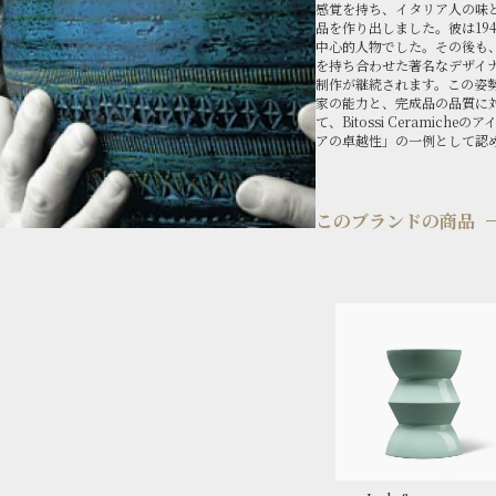
感覚を持ち、イタリア人の味
品を作り出しました。彼は19
中心的人物でした。その後も
を持ち合わせた著名なデザイ
制作が継続されます。この姿
家の能力と、完成品の品質に
て、Bitossi Ceramic
アの卓越性」の一例として認
このブランドの商品