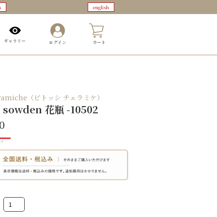
n
english
0
ギャラリー
ログイン
カート
 Ceramiche（ビトッシ チェラミケ）
 sowden 花瓶 -10502
0
George
sowden
花