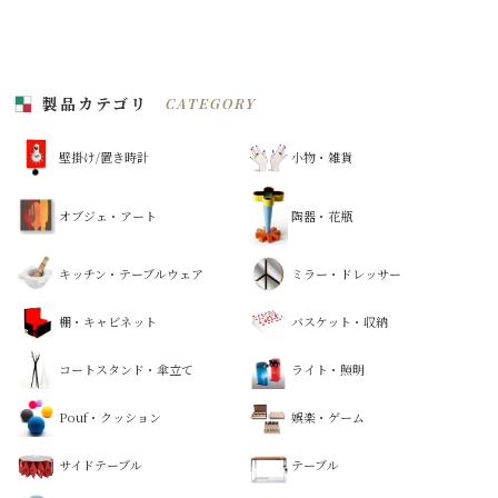
製品カテゴリ
CATEGORY
壁掛け/置き時計
小物・雑貨
オブジェ・アート
陶器・花瓶
キッチン・テーブルウェア
ミラー・ドレッサー
棚・キャビネット
バスケット・収納
コートスタンド・傘立て
ライト・照明
Pouf・クッション
娯楽・ゲーム
サイドテーブル
テーブル