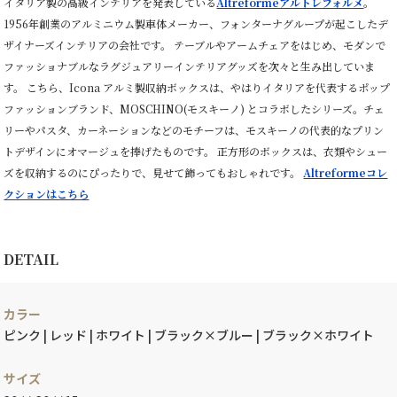
イタリア製の高級インテリアを発表している
Altreformeアルトレフォルメ
。
1956年創業のアルミニウム製車体メーカー、フォンターナグループが起こしたデ
ザイナーズインテリアの会社です。 テーブルやアームチェアをはじめ、モダンで
ファッショナブルなラグジュアリーインテリアグッズを次々と生み出していま
す。 こちら、Icona アルミ製収納ボックスは、やはりイタリアを代表するポップ
ファッションブランド、MOSCHINO(モスキーノ) とコラボしたシリーズ。チェ
リーやパスタ、カーネーションなどのモチーフは、モスキーノの代表的なプリン
トデザインにオマージュを捧げたものです。 正方形のボックスは、衣類やシュー
ズを収納するのにぴったりで、見せて飾ってもおしゃれです。
Altreformeコレ
クションはこちら
DETAIL
カラー
ピンク | レッド | ホワイト | ブラック×ブルー | ブラック×ホワイト
サイズ