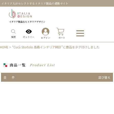
イタリア人がセレクトするイタリア製品の通販サイト
イタリア製品ならイタリアデザイン
0
ギャラリー
検索
ログイン
カート
HOME
> “Cucù Stortolo 高級インテリア時計”に商品をタグ付けしました
商品一覧
Product List
全
件
並び替え