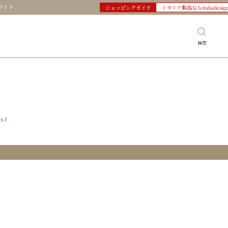
サイト
ショッピングガイド
イタリア製品ならitaliadesig
検索
st