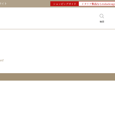
サイト
ショッピングガイド
イタリア製品ならitaliadesig
検索
st