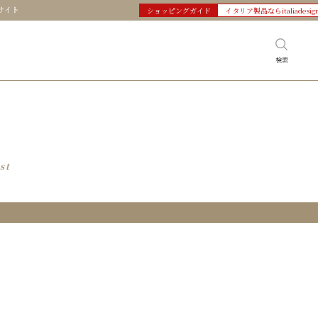
サイト
ショッピングガイド
イタリア製品ならitaliadesig
検索
st