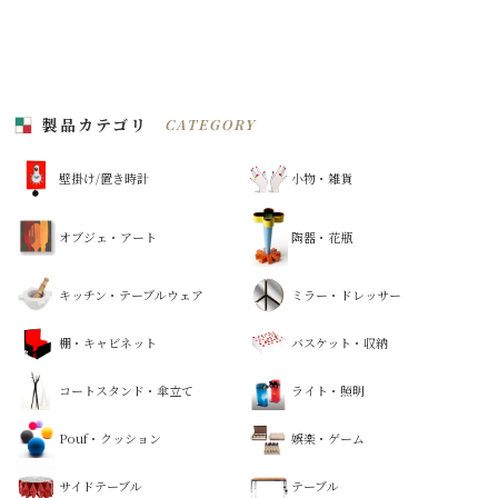
製品カテゴリ
CATEGORY
壁掛け/置き時計
小物・雑貨
オブジェ・アート
陶器・花瓶
キッチン・テーブルウェア
ミラー・ドレッサー
棚・キャビネット
バスケット・収納
コートスタンド・傘立て
ライト・照明
Pouf・クッション
娯楽・ゲーム
サイドテーブル
テーブル