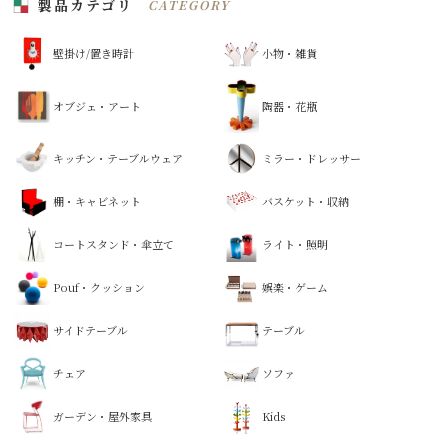
製品カテゴリ
CATEGORY
壁掛け/置き時計
小物・雑貨
オブジェ・アート
陶器・花瓶
キッチン・テーブルウェア
ミラー・ドレッサー
棚・キャビネット
バスケット・収納
コートスタンド・傘立て
ライト・照明
Pouf・クッション
娯楽・ゲーム
サイドテーブル
テーブル
チェア
ソファ
ガーデン・屋外家具
Kids