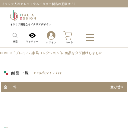
イタリア人がセレクトするイタリア製品の通販サイト
イタリア製品ならイタリアデザイン
0
ギャラリー
検索
ログイン
カート
HOME
> “プレミアム家具コレクション”に商品をタグ付けしました
商品一覧
Product List
全
件
並び替え