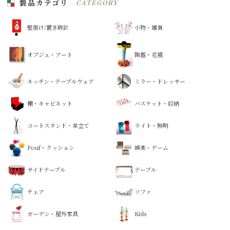
製品カテゴリ
CATEGORY
壁掛け/置き時計
小物・雑貨
オブジェ・アート
陶器・花瓶
キッチン・テーブルウェア
ミラー・ドレッサー
棚・キャビネット
バスケット・収納
コートスタンド・傘立て
ライト・照明
Pouf・クッション
娯楽・ゲーム
サイドテーブル
テーブル
チェア
ソファ
ガーデン・屋外家具
Kids