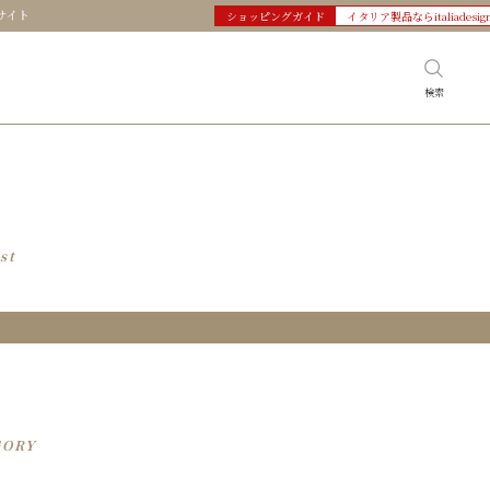
サイト
ショッピングガイド
イタリア製品ならitaliadesig
検索
st
GORY