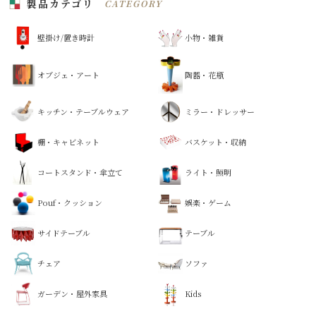
製品カテゴリ
CATEGORY
壁掛け/置き時計
小物・雑貨
オブジェ・アート
陶器・花瓶
キッチン・テーブルウェア
ミラー・ドレッサー
棚・キャビネット
バスケット・収納
コートスタンド・傘立て
ライト・照明
Pouf・クッション
娯楽・ゲーム
サイドテーブル
テーブル
チェア
ソファ
ガーデン・屋外家具
Kids