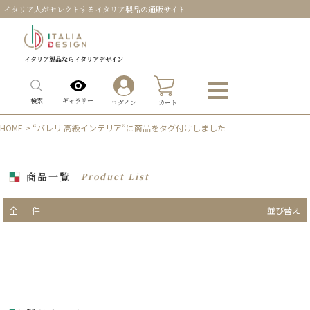
イタリア人がセレクトするイタリア製品の通販サイト
イタリア製品ならイタリアデザイン
0
ギャラリー
検索
ログイン
カート
HOME
> “バレリ 高級インテリア”に商品をタグ付けしました
商品一覧
Product List
全
件
並び替え