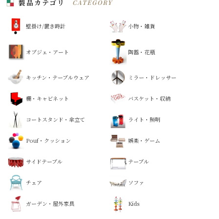
製品カテゴリ
CATEGORY
壁掛け/置き時計
小物・雑貨
オブジェ・アート
陶器・花瓶
キッチン・テーブルウェア
ミラー・ドレッサー
棚・キャビネット
バスケット・収納
コートスタンド・傘立て
ライト・照明
Pouf・クッション
娯楽・ゲーム
サイドテーブル
テーブル
チェア
ソファ
ガーデン・屋外家具
Kids