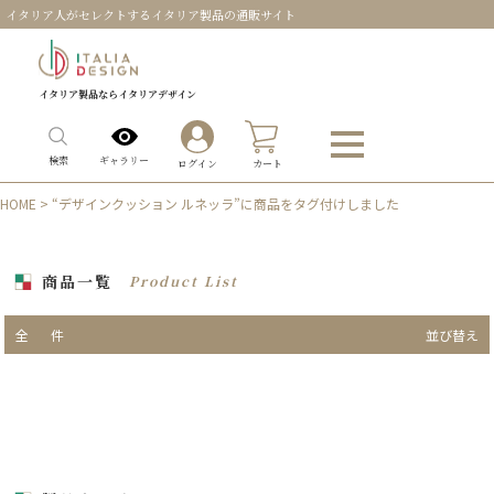
イタリア人がセレクトするイタリア製品の通販サイト
イタリア製品ならイタリアデザイン
0
ギャラリー
検索
ログイン
カート
HOME
> “デザインクッション ルネッラ”に商品をタグ付けしました
商品一覧
Product List
全
件
並び替え