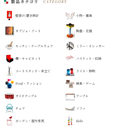
製品カテゴリ
CATEGORY
壁掛け/置き時計
小物・雑貨
オブジェ・アート
陶器・花瓶
キッチン・テーブルウェア
ミラー・ドレッサー
棚・キャビネット
バスケット・収納
コートスタンド・傘立て
ライト・照明
Pouf・クッション
娯楽・ゲーム
サイドテーブル
テーブル
チェア
ソファ
ガーデン・屋外家具
Kids