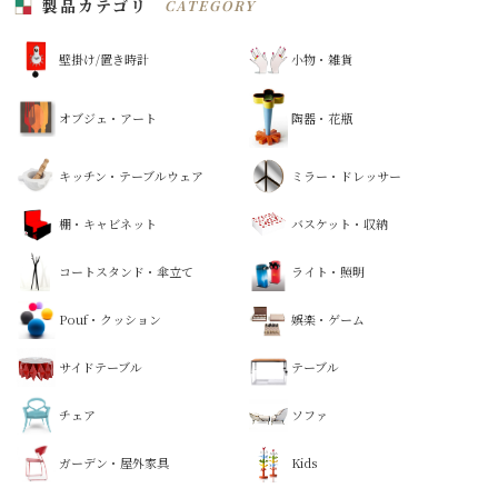
製品カテゴリ
CATEGORY
壁掛け/置き時計
小物・雑貨
オブジェ・アート
陶器・花瓶
キッチン・テーブルウェア
ミラー・ドレッサー
棚・キャビネット
バスケット・収納
コートスタンド・傘立て
ライト・照明
Pouf・クッション
娯楽・ゲーム
サイドテーブル
テーブル
チェア
ソファ
ガーデン・屋外家具
Kids