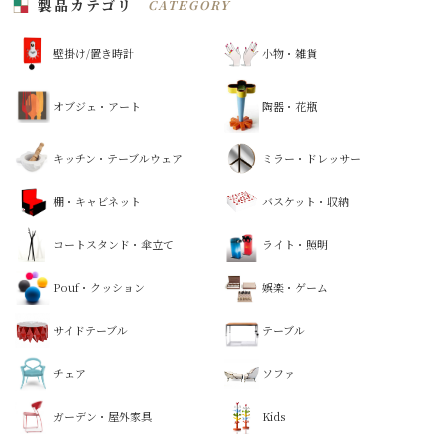
製品カテゴリ
CATEGORY
壁掛け/置き時計
小物・雑貨
オブジェ・アート
陶器・花瓶
キッチン・テーブルウェア
ミラー・ドレッサー
棚・キャビネット
バスケット・収納
コートスタンド・傘立て
ライト・照明
Pouf・クッション
娯楽・ゲーム
サイドテーブル
テーブル
チェア
ソファ
ガーデン・屋外家具
Kids