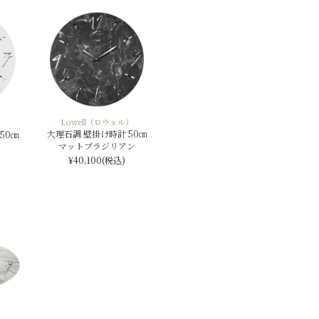
Lowell（ロウェル）
）
大理石調 壁掛け時計 50㎝
50㎝
マットブラジリアン
¥40,100
(税込)