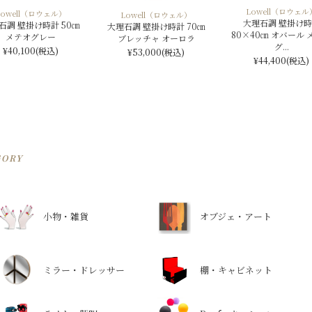
Lowell（ロウェル
Lowell（ロウェル）
Lowell（ロウェル）
大理石調 壁掛け
石調 壁掛け時計 50㎝
大理石調 壁掛け時計 70㎝
80×40㎝ オバール 
メテオグレー
ブレッチャ オーロラ
グ...
¥40,100
(税込)
¥53,000
(税込)
¥44,400
(税込)
GORY
小物・雑貨
オブジェ・アート
ミラー・ドレッサー
棚・キャビネット