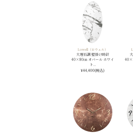
Lowell（ロウェル）
大理石調 壁掛け時計
大
40×80㎝ オバール ホワイ
40
ト...
¥44,400
(税込)