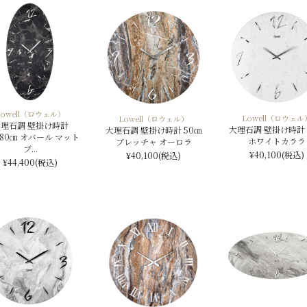
Lowell（ロウェル）
Lowell（ロウェル
Lowell（ロウェル）
理石調 壁掛け時計
大理石調 壁掛け時計 
大理石調 壁掛け時計 50㎝
×80㎝ オバール マット
ホワイトカララ
ブレッチャ オーロラ
ブ...
¥40,100
(税込)
¥40,100
(税込)
¥44,400
(税込)