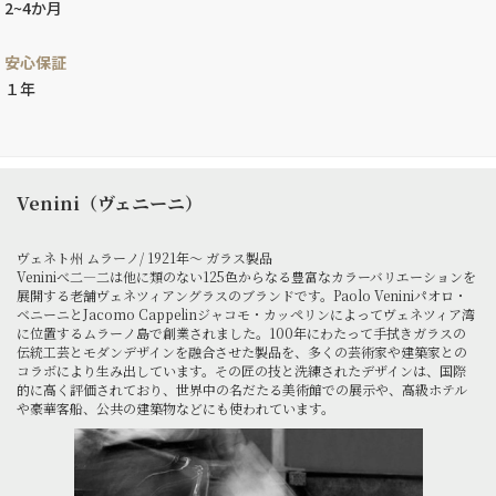
2~4か月
安心保証
１年
Venini（ヴェニーニ）
ヴェネト州 ムラーノ/ 1921年～ ガラス製品
Veniniべ二―二は他に類のない125色からなる豊富なカラーバリエーションを
展開する老舗ヴェネツィアングラスのブランドです。Paolo Veniniパオロ・
ベニーニとJacomo Cappelinジャコモ・カッペリンによってヴェネツィア湾
に位置するムラーノ島で創業されました。100年にわたって手拭きガラスの
伝統工芸とモダンデザインを融合させた製品を、多くの芸術家や建築家との
コラボにより生み出しています。その匠の技と洗練されたデザインは、国際
的に高く評価されており、世界中の名だたる美術館での展示や、高級ホテル
や豪華客船、公共の建築物などにも使われています。