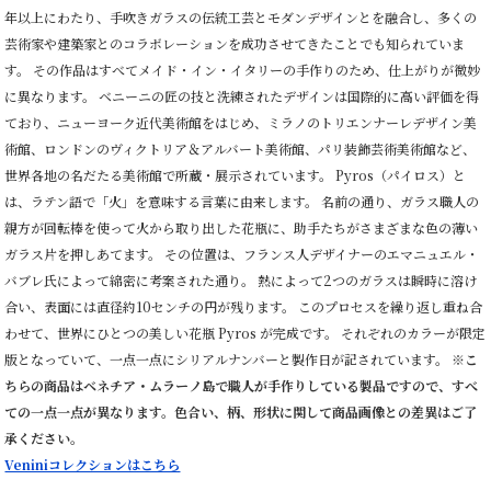
年以上にわたり、手吹きガラスの伝統工芸とモダンデザインとを融合し、多くの
芸術家や建築家とのコラボレーションを成功させてきたことでも知られていま
す。 その作品はすべてメイド・イン・イタリーの手作りのため、仕上がりが微妙
に異なります。 ベニーニの匠の技と洗練されたデザインは国際的に高い評価を得
ており、ニューヨーク近代美術館をはじめ、ミラノのトリエンナーレデザイン美
術館、ロンドンのヴィクトリア＆アルバート美術館、パリ装飾芸術美術館など、
世界各地の名だたる美術館で所蔵・展示されています。 Pyros（パイロス）と
は、ラテン語で「火」を意味する言葉に由来します。 名前の通り、ガラス職人の
親方が回転棒を使って火から取り出した花瓶に、助手たちがさまざまな色の薄い
ガラス片を押しあてます。 その位置は、フランス人デザイナーのエマニュエル・
バブレ氏によって綿密に考案された通り。 熱によって2つのガラスは瞬時に溶け
合い、表面には直径約10センチの円が残ります。 このプロセスを繰り返し重ね合
わせて、世界にひとつの美しい花瓶 Pyros が完成です。 それぞれのカラーが限定
版となっていて、一点一点にシリアルナンバーと製作日が記されています。
※こ
ちらの商品はベネチア・ムラーノ島で職人が手作りしている製品ですので、すべ
ての一点一点が異なります。色合い、柄、形状に関して商品画像との差異はご了
承ください。
Veniniコレクションはこちら