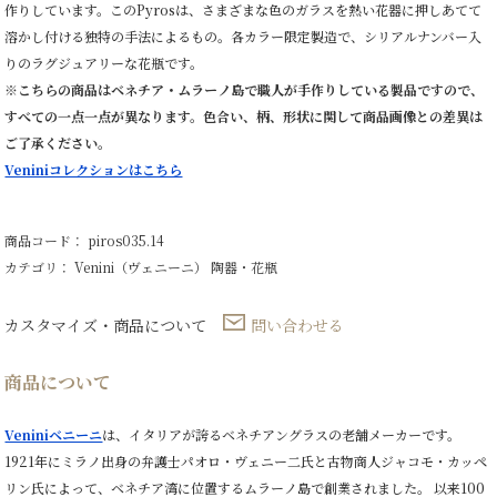
作りしています。このPyrosは、さまざまな色のガラスを熱い花器に押しあてて
溶かし付ける独特の手法によるもの。各カラー限定製造で、シリアルナンバー入
りのラグジュアリーな花瓶です。
※こちらの商品はベネチア・ムラーノ島で職人が手作りしている製品ですので、
すべての一点一点が異なります。色合い、柄、形状に関して商品画像との差異は
ご了承ください。
Veniniコレクションはこちら
商品コード： piros035.14
カテゴリ：
Venini（ヴェニーニ）
陶器・花瓶
カスタマイズ・商品について
問い合わせる
商品について
Veniniベニーニ
は、イタリアが誇るベネチアングラスの老舗メーカーです。
1921年にミラノ出身の弁護士パオロ・ヴェニー二氏と古物商人ジャコモ・カッペ
リン氏によって、ベネチア湾に位置するムラーノ島で創業されました。 以来100