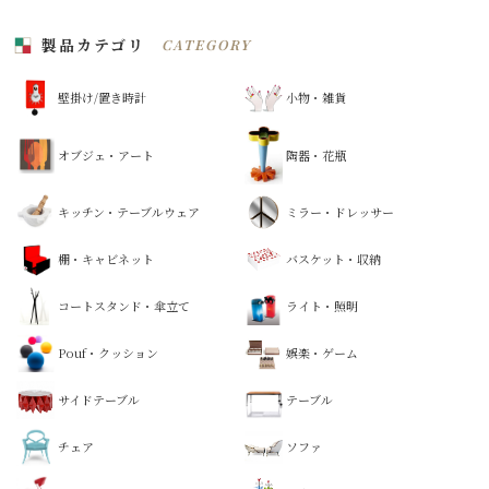
製品カテゴリ
CATEGORY
壁掛け/置き時計
小物・雑貨
オブジェ・アート
陶器・花瓶
キッチン・テーブルウェア
ミラー・ドレッサー
棚・キャビネット
バスケット・収納
コートスタンド・傘立て
ライト・照明
Pouf・クッション
娯楽・ゲーム
サイドテーブル
テーブル
チェア
ソファ