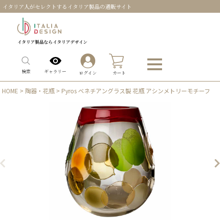
イタリア人がセレクトするイタリア製品の通販サイト
イタリア製品ならイタリアデザイン
0
ギャラリー
検索
ログイン
カート
HOME
>
陶器・花瓶
> Pyros ベネチアングラス製 花瓶 アシンメトリーモチーフ