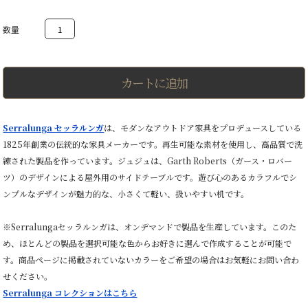
JUJU
TABLE
ジ
ュ
ジ
ュ
カートに追加
テ
ー
ブ
ル
Serralunga セッラルンガ
は、モダンなアウトドア家具をプロデュースしている
個
1825年創業の伝統的な家具メーカーです。再生可能な素材を使用し、高品質で洗
練された製品を作っています。ジュジュは、Garth Roberts（ガース・ロバー
ツ）のデザインによる屋外用のサイドテーブルです。遊び心のあるカラフルでシ
ンプルなデザインが魅力的な、小さくて軽い、扱いやすい机です。
※Serralungaセッラルンガは、オンデマンドで製品を生産しています。このた
め、ほとんどの製品を選択可能な色からお好きに選んで作成することが可能で
す。商品ページに掲載されていないカラーをご希望の場合はお気軽にお問い合わ
せください。
Serralunga コレクションはこちら