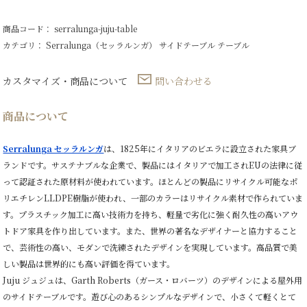
商品コード： serralunga-juju-table
カテゴリ：
Serralunga（セッラルンガ）
サイドテーブル
テーブル
カスタマイズ・商品について
問い合わせる
商品について
Serralunga セッラルンガ
は、1825年にイタリアのビエラに設立された家具ブ
ランドです。サステナブルな企業で、製品にはイタリアで加工されEUの法律に従
って認証された原材料が使われています。ほとんどの製品にリサイクル可能なポ
リエチレンLLDPE樹脂が使われ、一部のカラーはリサイクル素材で作られていま
す。プラスチック加工に高い技術力を持ち、軽量で劣化に強く耐久性の高いアウ
トドア家具を作り出しています。また、世界の著名なデザイナーと協力すること
で、芸術性の高い、モダンで洗練されたデザインを実現しています。高品質で美
しい製品は世界的にも高い評価を得ています。
Juju ジュジュは、Garth Roberts（ガース・ロバーツ）のデザインによる屋外用
のサイドテーブルです。遊び心のあるシンプルなデザインで、小さくて軽くとて