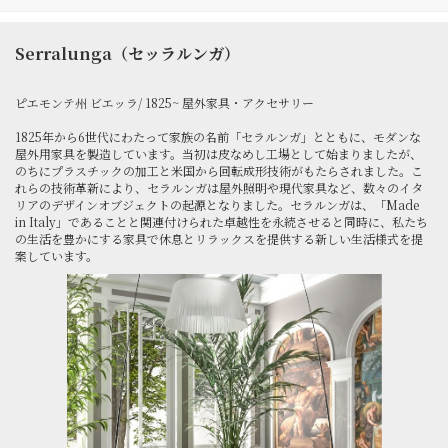
Serralunga（セッラルンガ）
ピエモンテ州 ビエッラ/ 1825~ 屋外家具・アクセサリー
1825年から6世代にわたって家族の名前「セラルンガ」とともに、モダンな
屋外用家具を製造しています。当初は皮なめし工場として始まりましたが、
のちにプラスチックの加工と米国から回転成形技術がもたらされました。こ
れらの技術革新により、セラルンガは屋外照明や現代家具など、数々のイタ
リアのデザインオブジェクトの起源となりました。セラルンガは、「Made
in Italy」であることと関連付けられた卓越性を永続させると同時に、私たち
の生活を豊かにする家具で休息とリラックスを提供する新しい生活様式を提
案しています。