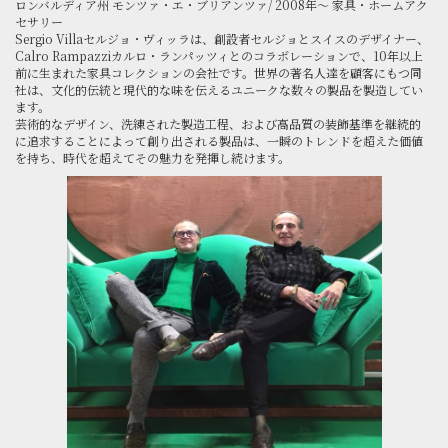
ロンバルディア州 モンツァ・エ・ブリアンツァ/ 2008年～ 家具・ホームアク
セサリー
Sergio Villaセルジョ・ヴィッラは、創設者セルジョとスイスのデザイナー、
Calro Rampazziカルロ・ランパッツィとのコラボレーションで、10年以上
前に生まれた家具コレクションの会社です。世界の著名人達を顧客にもつ同
社は、文化的伝統と現代的な味を伝えるユニークな数々の製品を製造してい
ます。
芸術的なデザイン、洗練された製造工程、および高品質の装飾基準を継続的
に追求することによって創り出される製品は、一瞬のトレンドを超えた価値
を持ち、時代を超えてその魅力を発揮し続けます。