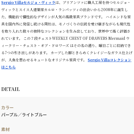
チ
Sergio Villaセルジョ・ヴィッラ
は、ブリアンツァに職人工房を持つセルジョ・
ェ
ヴィッラとスイス人建築家カルロ・ランパッツィの出会いから2008年に誕生し
ス
た、機能的で個性的なデザインが人気の高級家具ブランドです。 ハイエンドな家
ト
個
具を国内外に発信し続ける同社は、モノづくりの伝統を受け継ぎながらも現代性
を取り入れた数々の独特なコレクションを生み出しており、世界中で高く評価さ
れています。 この７段チェストWEEKLY CHEST OF DRAWERS Mermaid ウ
ィークリー・チェスト・オブ・ドロワーズ はその名の通り、曜日ごとに収納でき
る7つの引き出しがあります。 カーブした脚ときらめくクレイジーなガラス仕上げ
が、人魚を思わせるキュートなオリジナル家具です。
Sergio Villaコレクション
はこちら
DETAIL
カラー
パープル／ライトブルー
素材