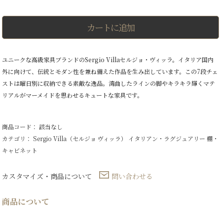
DRAWERS
Mermaid
ウ
カートに追加
ィ
ー
ク
リ
ユニークな高級家具ブランドのSergio Villaセルジョ・ヴィッラ。イタリア国内
ー・
外に向けて、伝統とモダン性を兼ね備えた作品を生み出しています。この7段チェ
チ
ェ
ストは曜日別に収納できる素敵な逸品。湾曲したラインの脚やキラキラ輝くマテ
ス
リアルがマーメイドを思わせるキュートな家具です。
ト・
オ
ブ・
ド
商品コード： 該当なし
ロ
カテゴリ：
Sergio Villa（セルジョ ヴィッラ）
イタリアン・ラグジュアリー
棚・
ワ
ー
キャビネット
ズ
マ
ー
カスタマイズ・商品について
問い合わせる
メ
イ
ド
商品について
7
段