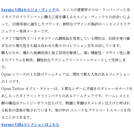
り
レ
Sergio Villaセルジョ・ヴィッラ
は、スイスの建築家カルロ・ランパッツィと北
ザ
イタリアのブリアンツァに職人工房を構えるセルジョ・ヴィッラとの出会いによ
ー
ク
って、10数年前に誕生したブランド。独特なデザインが高評のハンドメイドラグ
レ
ジュアリー家具メーカーです。
イ
ジ
イタリア国内外でハイクオリティの調度品を発表している同社は、伝統を受け継
ー
ぎながら現代性をも組み合わせた数々のコレクションを生み出しています。
グ
ラ
職人たちが、優れた装飾技術と加工技術を駆使し、高い機能性・デザイン性に満
ス
ちたアイテムを制作。個性的なラグジュアリーファーニチャーとして完成しま
仕
す。
上
げ
Opus シリーズの 1 人掛けアームチェアは、同社で最も人気のあるコレクション
個
の 1 つです。
Opus Tattoo オプス・タトゥーは、上質なレザーに手描きのタトゥーモチーフを
あしらったダイナミックでインパクトのあるアームチェアです。アームレストと
脚の構造はクレイジーガラス仕上げで、側面と背面はカメレオン仕上げと呼ばれ
る虹色の塗装が施されています。家の中の ユニークなプライベートスペースを作
ることができます。
Sergio Villaコレクションはこちら