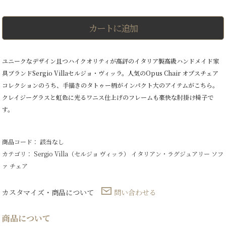
プ
ス・
タ
カートに追加
ト
ゥ
ー
１
ユニークなデザイン且つハイクオリティが高評のイタリア製高級ハンドメイド家
人
具ブランドSergio Villaセルジョ・ヴィッラ。人気のOpus Chair オプスチェア
掛
け
コレクションのうち、手描きのタトゥー柄がインパクト大のアイテムがこちら。
ア
クレイジーグラスと虹色に光るワニス仕上げのフレームも豪快な肘掛け椅子で
ー
ム
す。
チ
ェ
ア
商品コード： 該当なし
ハ
ン
カテゴリ：
Sergio Villa（セルジョ ヴィッラ）
イタリアン・ラグジュアリー
ソフ
ド
ァ
チェア
ペ
イ
ン
カスタマイズ・商品について
問い合わせる
ト
の
絵
商品について
入