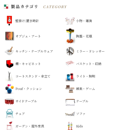
製品カテゴリ
CATEGORY
壁掛け/置き時計
小物・雑貨
オブジェ・アート
陶器・花瓶
キッチン・テーブルウェア
ミラー・ドレッサー
棚・キャビネット
バスケット・収納
コートスタンド・傘立て
ライト・照明
Pouf・クッション
娯楽・ゲーム
サイドテーブル
テーブル
チェア
ソファ
ガーデン・屋外家具
Kids