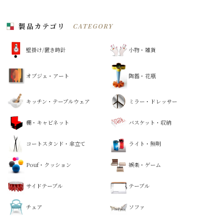
製品カテゴリ
CATEGORY
壁掛け/置き時計
小物・雑貨
オブジェ・アート
陶器・花瓶
キッチン・テーブルウェア
ミラー・ドレッサー
棚・キャビネット
バスケット・収納
コートスタンド・傘立て
ライト・照明
Pouf・クッション
娯楽・ゲーム
サイドテーブル
テーブル
チェア
ソファ