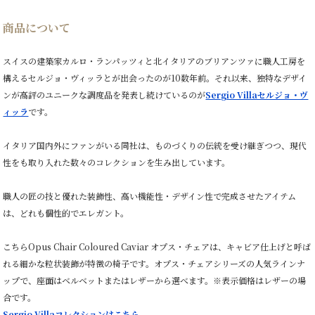
商品について
スイスの建築家カルロ・ランパッツィと北イタリアのブリアンツァに職人工房を
構えるセルジョ・ヴィッラとが出会ったのが10数年前。それ以来、独特なデザイ
ンが高評のユニークな調度品を発表し続けているのが
Sergio Villaセルジョ・ヴ
ィッラ
です。
イタリア国内外にファンがいる同社は、ものづくりの伝統を受け継ぎつつ、現代
性をも取り入れた数々のコレクションを生み出しています。
職人の匠の技と優れた装飾性、高い機能性・デザイン性で完成させたアイテム
は、どれも個性的でエレガント。
こちらOpus Chair Coloured Caviar オプス・チェアは、キャビア仕上げと呼ば
れる細かな粒状装飾が特徴の椅子です。オプス・チェアシリーズの人気ラインナ
ップで、座面はベルベットまたはレザーから選べます。※表示価格はレザーの場
合です。
Sergio Villaコレクションはこちら