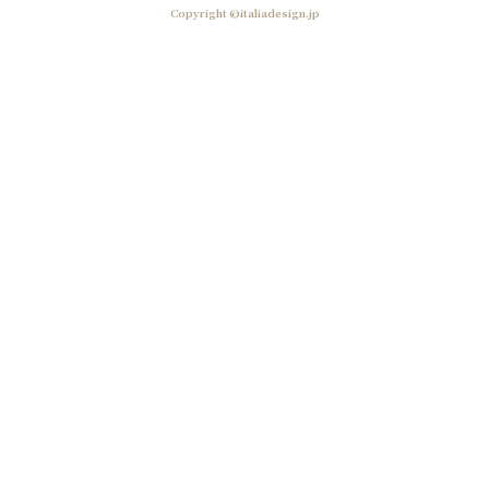
Copyright ©italiadesign.jp